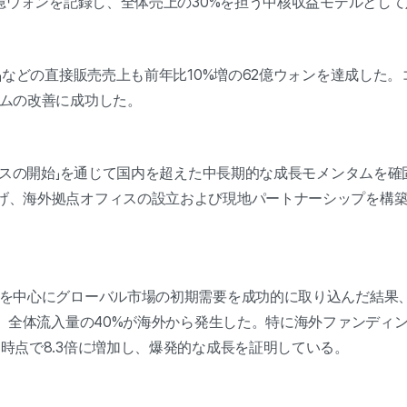
2億ウォンを記録し、全体売上の30%を担う中核収益モデルとし
」などの直接販売売上も前年比10%増の62億ウォンを達成した。
テムの改善に成功した。
ービスの開始」を通じて国内を超えた中長期的な成長モメンタムを
げ、海外拠点オフィスの設立および現地パートナーシップを構
を中心にグローバル市場の初期需要を成功的に取り込んだ結果、
増し、全体流入量の40%が海外から発生した。特に海外ファンディ
時点で8.3倍に増加し、爆発的な成長を証明している。