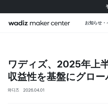
お知らせ・
お知らせ
WADIZ
企画展・特典
ワディズ、2025年上
プレスリリース
マイワディズ
企画展カレンダ
収益性を基盤にグロー
重要なお知らせ
セキュリティセ
支援事業
와디즈
2026.04.01