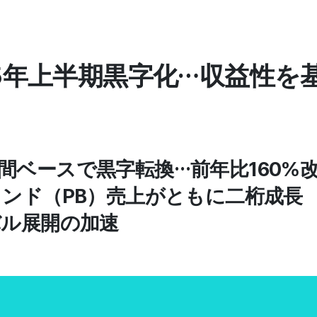
25年上半期黒字化…収益性を
A、年間ベースで黒字転換…前年比160%
ランド（PB）売上がともに二桁成長
バル展開の加速