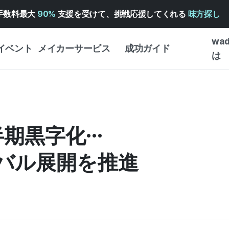
手数料最大
90%
支援を受けて、挑戦応援してくれる
味方探し
wa
イベント
メイカーサービス
成功ガイド
は
メイカー向けサポートサ
クラウドファンディング
はじめ
ービス
成功ガイド
WADIZ 広告センター ↗︎
サービスガイド
タイプ
体験型
半期黒字化…
ヘルプセンター ↗︎
WADIZ・スクール
創作型
ー
WADIZアワード ↗︎
成功ストーリー
バル展開を推進
ビジネ
ンター
FOR GLOBAL MAKER
クラウ
英語ガイド
・イン
中国語ガイド
韓国語ガイド