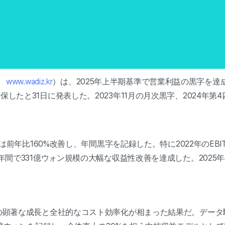
、
www.wadiz.kr
）は、2025年上半期基準で営業利益の黒字を
したと31日に発表した。2023年11月の月次黒字、2024年
。
前年比160%改善し、年間黒字を記録した。特に2022年のEBIT
年間で331億ウォン規模の大幅な収益性改善を達成した。2025年
の顕著な成長と全社的なコスト効率化が相まった結果だ。データ