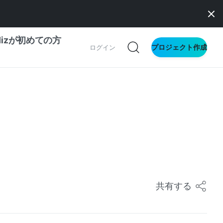
dizが初めての方
プロジェクト作成
ログイン
の一歩ガイド
別ガイド
ス向け
ドファンディング
サイト
共有する