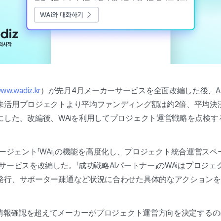
ww.wadiz.kr
）が先月4月メーカーサービスを全面改編した後、AIエ
未活用プロジェクトより平均ファンディング額は約2倍、平均決済
にした。改編後、WAiを利用してプロジェクト運営戦略を点検す
Iエージェント「WAi」の機能を高度化し、プロジェクト統合運営ス
サービスを改編した。「成功戦略AIパートナー」のWAiはプロジ
発行、サポーター疎通など状況に合わせた具体的なアクションを
な情報確認を超えてメーカーがプロジェクト運営方向を決定する