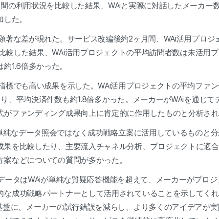
間の利用状況を比較した結果、WAiと実際に対話したメーカー数は
加した。
著な差が現れた。サービス改編後約2ヶ月間、WAi活用プロジェク
件を比較した結果、WAi活用プロジェクトの平均訪問者数は未活用プ
約1.6倍多かった。
指標でも高い成果を示した。WAi活用プロジェクトの平均ファ
り、平均決済件数も約1.8倍多かった。メーカーがWAiを通じ
式がファンディング成果向上に肯定的に作用したものと分析され
を単純なデータ照会ではなく成功戦略立案に活用しているものと
成果を比較したり、主要流入チャネル分析、プロジェクトに適合
方案などについての質問が多かった。
回のデータはWAiが単純な質疑応答機能を超えて、メーカーがプロ
的な成功戦略パートナーとして活用されていることを示してくれる
を基盤に、メーカーの試行錯誤を減らし、より多くのアイデアが