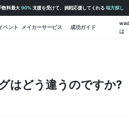
手数料最大
90%
支援を受けて、挑戦応援してくれる
味方探し
wa
イベント
メイカーサービス
成功ガイド
は
メイカー向けサポートサ
クラウドファンディング
はじめ
ービス
成功ガイド
WADIZ 広告センター ↗︎
サービスガイド
タイプ
体験型
ヘルプセンター ↗︎
WADIZ・スクール
グはどう違うのですか?
創作型
ー
WADIZアワード ↗︎
成功ストーリー
ビジネ
ンター
FOR GLOBAL MAKER
クラウ
英語ガイド
・イン
中国語ガイド
韓国語ガイド