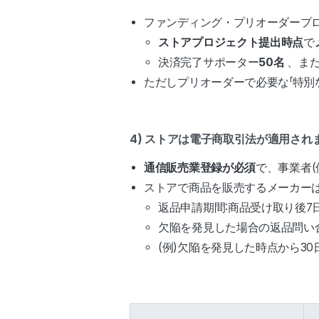
ファンディング・プリオーダープ
ストアプロジェクト提出時点
で
決済完了サポーター
50名
、ま
ただしプリオーダーで必要な「特別
4) ストアは電子商取引法が適用され
通信販売業登録が必須
で、事業者(
ストアで商品を販売するメーカー
返品申請期間:商品受け取り後7
欠陥を発見した場合の返品問い合
(例)欠陥を発見した時点から3