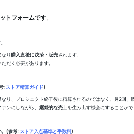
プラットフォームです。
す。
異なり
購入直後に決済・販売
されます。
いただく必要があります。
考:
ストア精算ガイド
)
異なり、プロジェクト終了後に精算されるのではなく、月2回、
ファンにしながら、
継続的な売上
を生み出す機会にすることがで
。(参考:
ストア入点基準と手数料
)