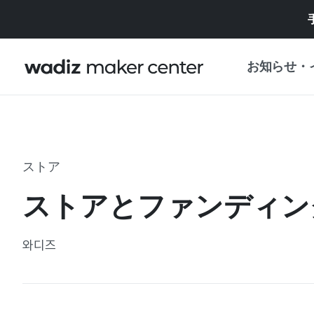
お知らせ・
お知らせ
WADIZ
企画展・特典
ストア
プレスリリース
マイワディズ
ストアとファンディン
企画展カレンダ
重要なお知らせ
セキュリティセ
와디즈
支援事業