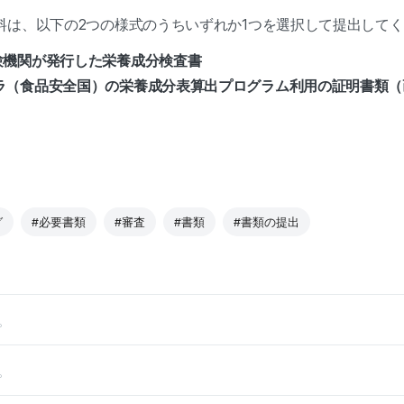
料は、以下の2つの様式のうちいずれか1つを選択して提出して
験機関が発行した栄養成分検査書
ラ（食品安全国）の栄養成分表算出プログラム利用の証明書類（
グ
#必要書類
#審査
#書類
#書類の提出
。
。