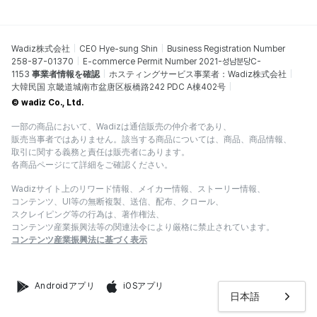
Wadiz株式会社
CEO Hye-sung Shin
Business Registration Number
258-87-01370
E-commerce Permit Number 2021-성남분당C-
1153
事業者情報を確認
ホスティングサービス事業者：Wadiz株式会社
大韓民国 京畿道城南市盆唐区板橋路242 PDC A棟402号
© wadiz Co., Ltd.
一部の商品において、Wadizは通信販売の仲介者であり、
販売当事者ではありません。該当する商品については、商品、商品情報、
取引に関する義務と責任は販売者にあります。
各商品ページにて詳細をご確認ください。
Wadizサイト上のリワード情報、メイカー情報、ストーリー情報、
コンテンツ、UI等の無断複製、送信、配布、クロール、
スクレイピング等の行為は、著作権法、
コンテンツ産業振興法等の関連法令により厳格に禁止されています。
コンテンツ産業振興法に基づく表示
Androidアプリ
iOSアプリ
日本語