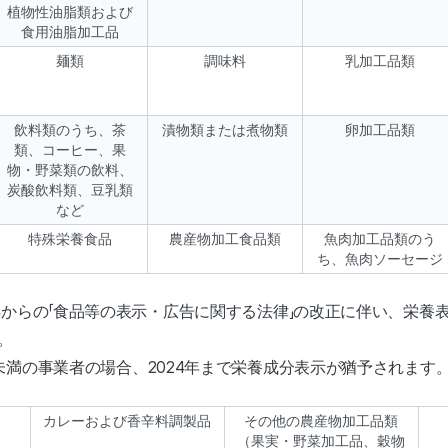
植物性油脂類および
食用油脂加工品
麺類
調味料
乳加工品類
飲料類のうち、茶
漬物類または煮物類
卵加工品類
類、コーヒー、果
物・野菜類の飲料、
炭酸飲料類、豆乳類
など
特殊栄養食品
農産物加工食品類
魚肉加工品類のう
ち、魚肉ソーセージ
2年からの「食品等の表示・広告に関する法律」の改正に伴い、栄養
た。
ン未満の事業者の場合、2024年まで栄養成分表示が猶予されます
カレーおよび香辛料調製品
その他の農産物加工品類
（果実・野菜加工品、穀物