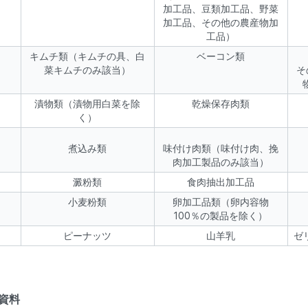
加工品、豆類加工品、野菜
加工品、その他の農産物加
工品）
キムチ類（キムチの具、白
ベーコン類
菜キムチのみ該当）
そ
漬物類（漬物用白菜を除
乾燥保存肉類
く）
煮込み類
味付け肉類（味付け肉、挽
肉加工製品のみ該当）
澱粉類
食肉抽出加工品
小麦粉類
卵加工品類（卵内容物
100％の製品を除く）
ピーナッツ
山羊乳
ゼ
明資料