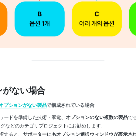
ョンがない場合
オプションがない製品
で構成されている場合
ワードを準備した技術・家電、
オプションのない複数の製品
で
ングなどのカテゴリプロジェクトにお勧めします。
択すると、
サポーターにもオプション選択ウィンドウが表示さ