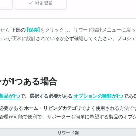
したら
下部の
[保存]
をクリックし、リワード設計メニューに戻
ョンが正常に設計されているか必ず確認してください。プロジェ
。
ンが1つある場合
製品が1つ
で、選択する必要がある
オプションの種類が1つ
であ
必要がある
ホーム・リビングカテゴリ
でよく使用される方法で
管理が可能で便利で、サポーターも簡単に希望する製品のオプ
リワード例