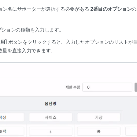
ション名にサポーターが選択する必要がある
2番目のオプション
の
プションの種類を入力します。
用]
ボタンをクリックすると、入力したオプションのリストが
数量を直接入力できます。