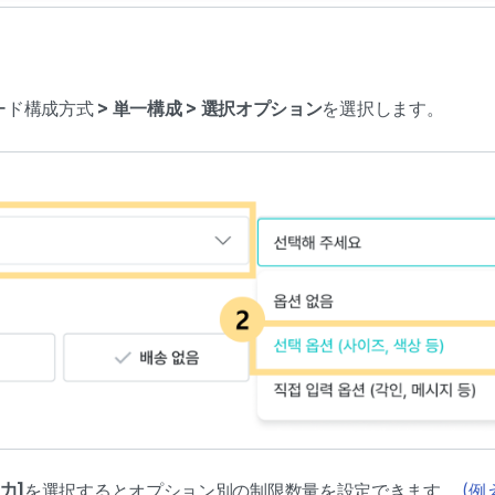
ワード構成方式
>
単一構成 > 選択オプション
を選択します。
力]
を選択するとオプション別の制限数量を設定できます。
(例