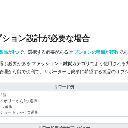
。
オプション設計が必要な場合
製品が1つ
で、選択する必要がある
オプションの種類が複数
であ
選ぶ必要がある
ファッション・雑貨カテゴリ
でよく使用される
管理が可能で便利で、サポーターも簡単に希望する製品のオプ
リワード例
1個
/アイボリーから1つ選択
ら1つ選択
ム/ショート から1つ選択
リワード選択画面プレビュー