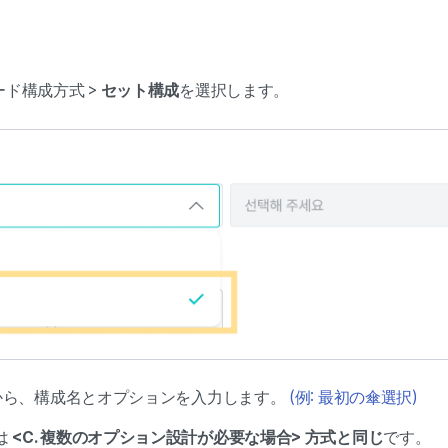
ワード構成方式 >
セット構成
を選択します。
から、構成名とオプションを入力します。
(例: 最初の傘選択)
は
<C. 複数のオプション設計が必要な場合> 方式と同じ
です。