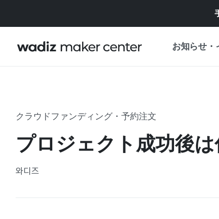
お知らせ・
お知らせ
WADIZ
企画展・特典
クラウドファンディング・予約注文
プレスリリース
マイワディズ
プロジェクト成功後は
企画展カレンダ
重要なお知らせ
セキュリティセ
와디즈
支援事業