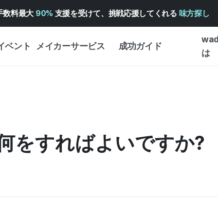
手数料最大
90%
支援を受けて、挑戦応援してくれる
味方探し
wa
イベント
メイカーサービス
成功ガイド
は
メイカー向けサポートサ
クラウドファンディング
はじめ
ービス
成功ガイド
WADIZ 広告センター ↗︎
サービスガイド
タイプ
体験型
ヘルプセンター ↗︎
WADIZ・スクール
何をすればよいですか?
創作型
ー
WADIZアワード ↗︎
成功ストーリー
ビジネ
ンター
FOR GLOBAL MAKER
クラウ
英語ガイド
・イン
中国語ガイド
韓国語ガイド