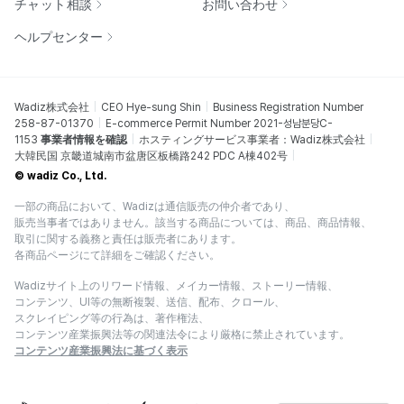
チャット相談
お問い合わせ
ヘルプセンター
Wadiz株式会社
CEO Hye-sung Shin
Business Registration Number
258-87-01370
E-commerce Permit Number 2021-성남분당C-
1153
事業者情報を確認
ホスティングサービス事業者：Wadiz株式会社
大韓民国 京畿道城南市盆唐区板橋路242 PDC A棟402号
© wadiz Co., Ltd.
一部の商品において、Wadizは通信販売の仲介者であり、
販売当事者ではありません。該当する商品については、商品、商品情報、
取引に関する義務と責任は販売者にあります。
各商品ページにて詳細をご確認ください。
Wadizサイト上のリワード情報、メイカー情報、ストーリー情報、
コンテンツ、UI等の無断複製、送信、配布、クロール、
スクレイピング等の行為は、著作権法、
コンテンツ産業振興法等の関連法令により厳格に禁止されています。
コンテンツ産業振興法に基づく表示