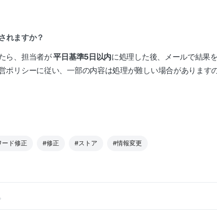
映されますか？
たら、担当者が
平日基準5日
以内
に処理した後、メールで結果
営ポリシーに従い、一部の内容は処理が難しい場合があります
ワード修正
#修正
#ストア
#情報変更
。