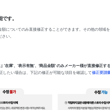
能です。
金額についてのみ直接修正することができます。その他の領域を
ださい。
は
'在庫'、'表示有無'、‘商品金額’ のみメーカー様が直接修正
正したい場合は、下記の修正が可能な項目を確認して
修正要請