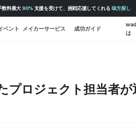
手数料最大
90%
支援を受けて、挑戦応援してくれる
味方探し
wa
イベント
メイカーサービス
成功ガイド
は
メイカー向けサポートサ
クラウドファンディング
はじめ
ービス
成功ガイド
WADIZ 広告センター ↗︎
サービスガイド
タイプ
体験型
ヘルプセンター ↗︎
WADIZ・スクール
たプロジェクト担当者が
創作型
ー
WADIZアワード ↗︎
成功ストーリー
ビジネ
ンター
FOR GLOBAL MAKER
クラウ
英語ガイド
・イン
中国語ガイド
韓国語ガイド