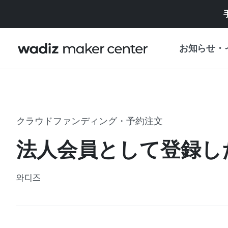
お知らせ・
お知らせ
WADIZ
企画展・特典
クラウドファンディング・予約注文
プレスリリース
マイワディズ
法人会員として登録し
企画展カレンダ
重要なお知らせ
セキュリティセ
와디즈
支援事業