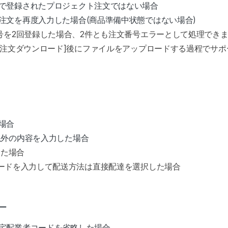
で登録されたプロジェクト注文ではない場合
注文を再度入力した場合(商品準備中状態ではない場合)
文番号を2回登録した場合、2件とも注文番号エラーとして処理でき
用注文ダウンロード]後にファイルをアップロードする過程でサ
場合
以外の内容を入力した場合
した場合
ードを入力して配送方法は直接配達を選択した場合
ー
宅配業者コードを省略した場合