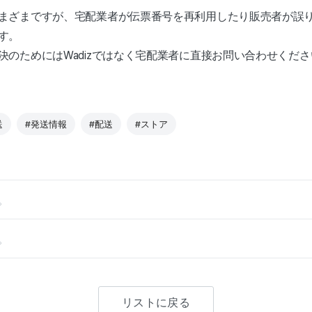
まざまですが、宅配業者が伝票番号を再利用したり販売者が誤
す。
決のためにはWadizではなく宅配業者に直接お問い合わせくださ
送
#発送情報
#配送
#ストア
。
。
リストに戻る