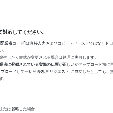
て対応してください。
宅配業者コード]
は直接入力およびコピー・ペーストではなく
ドロ
い。
発生したり書式が変更される場合は処理に失敗します。
業者に登録されている実際の伝票が正しいか
アップロード前に
をアップロードして一括発送処理「リクエスト」に成功したとしても
す。
または省略した場合