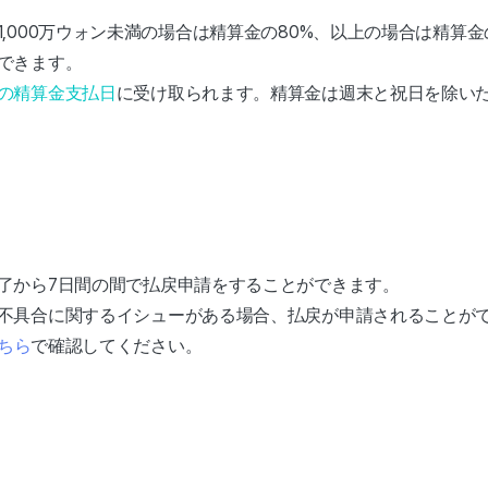
,000万ウォン未満の場合は精算金の80%、以上の場合は精算金
できます。
の精算金支払日
に受け取られます。精算金は週末と祝日を除い
了から7日間の間で払戻申請をすることができます。
不具合に関するイシューがある場合、払戻が申請されることが
ちら
で確認してください。