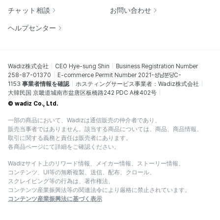
チャット相談
お問い合わせ
ヘルプセンター
Wadiz株式会社
CEO Hye-sung Shin
Business Registration Number
258-87-01370
E-commerce Permit Number 2021-성남분당C-
1153
事業者情報を確認
ホスティングサービス事業者：Wadiz株式会社
大韓民国 京畿道城南市盆唐区板橋路242 PDC A棟402号
© wadiz Co., Ltd.
一部の商品において、Wadizは通信販売の仲介者であり、
販売当事者ではありません。該当する商品については、商品、商品情報、
取引に関する義務と責任は販売者にあります。
各商品ページにて詳細をご確認ください。
Wadizサイト上のリワード情報、メイカー情報、ストーリー情報、
コンテンツ、UI等の無断複製、送信、配布、クロール、
スクレイピング等の行為は、著作権法、
コンテンツ産業振興法等の関連法令により厳格に禁止されています。
コンテンツ産業振興法に基づく表示