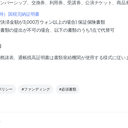
メンバーシップ、交換券、利用券、受講券、公演チケット、商品券
時）国税完納証明書
決済金額が3,000万ウォン以上の場合) 保証保険書類
書類の提出が不可の場合、以下の書類のうち1点で代替可
書
財務諸表、通帳残高証明書は書類発給機関が使用する様式に従い
ポリシー
#ファンディング
#必須書類
。