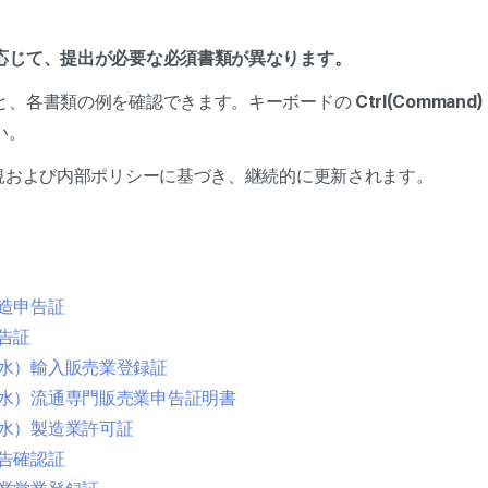
応じて、提出が必要な必須書類が異なります。
と、各書類の例を確認できます。キーボードの
Ctrl(Command) 
い。
法規および内部ポリシーに基づき、継続的に更新されます。
造申告証
告証
水）輸入販売業登録証
水）流通専門販売業申告証明書
水）製造業許可証
告確認証