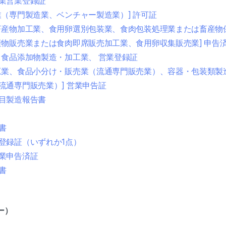
業営業登録証
業（専門製造業、ベンチャー製造業）] 許可証
畜産物加工業、食用卵選別包装業、食肉包装処理業または畜産物保
産物販売業または食肉即席販売加工業、食用卵収集販売業] 申告
、食品添加物製造・加工業、 営業登録証
工業、食品小分け・販売業（流通専門販売業）、容器・包装類製
流通専門販売業）] 営業申告証
目製造報告書
書
登録証（いずれか1点）
業申告済証
書
ー）