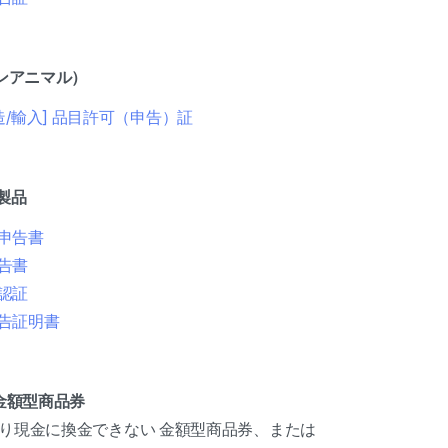
オンアニマル）
造/輸入] 品目許可（申告）証
学製品
申告書
告書
認証
告証明書
た金額型商品券
おり現金に換金できない 金額型商品券、または