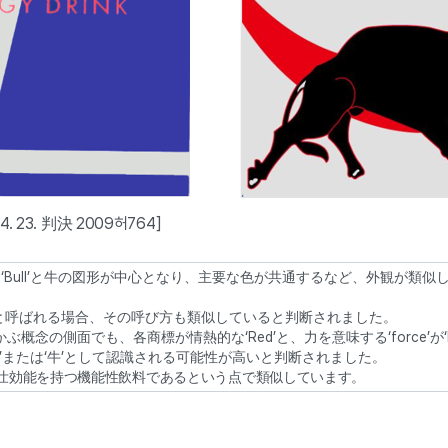
. 23. 判決 2009허764]
は‘Bull’と牛の図形が中心となり、主要な色が共通するなど、外観が類
‘牛’と呼ばれる場合、その呼び方も類似していると判断されました。
ぶ概念の側面でも、各商標が情熱的な‘Red’と、力を意味する‘force’が‘b
’または‘牛’として認識される可能性が高いと判断されました。
壮効能を持つ機能性飲料であるという点で類似しています。