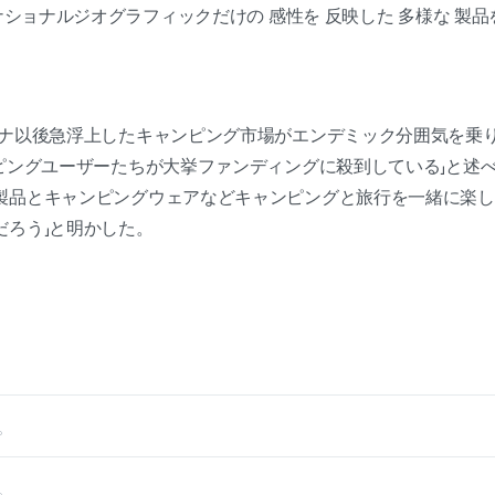
ナショナルジオグラフィックだけの 感性を 反映した 多様な 製品
ロナ以後急浮上したキャンピング市場がエンデミック分囲気を乗
ピングユーザーたちが大挙ファンディングに殺到している」と述べ、
製品とキャンピングウェアなどキャンピングと旅行を一緒に楽し
だろう」と明かした。
。
。