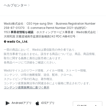
ヘルプセンター
Wadiz株式会社
CEO Hye-sung Shin
Business Registration Number
258-87-01370
E-commerce Permit Number 2021-성남분당C-
1153
事業者情報を確認
ホスティングサービス事業者：Wadiz株式会社
大韓民国 京畿道城南市盆唐区板橋路242 PDC A棟402号
© wadiz Co., Ltd.
一部の商品において、Wadizは通信販売の仲介者であり、
販売当事者ではありません。該当する商品については、商品、商品情報、
取引に関する義務と責任は販売者にあります。
各商品ページにて詳細をご確認ください。
Wadizサイト上のリワード情報、メイカー情報、ストーリー情報、
コンテンツ、UI等の無断複製、送信、配布、クロール、
スクレイピング等の行為は、著作権法、
コンテンツ産業振興法等の関連法令により厳格に禁止されています。
コンテンツ産業振興法に基づく表示
Androidアプリ
iOSアプリ