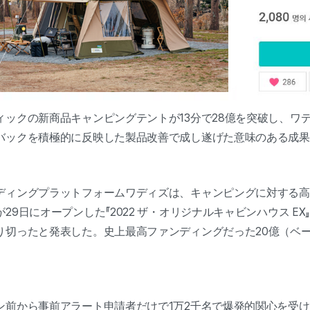
ィックの新商品キャンピングテントが13分で28億を突破し、ワ
バックを積極的に反映した製品改善で成し遂げた意味のある成
ディングプラットフォームワディズは、キャンピングに対する高
9日にオープンした『2022 ザ・オリジナルキャビンハウス EX』
り切ったと発表した。史上最高ファンディングだった20億（ベ
ン前から事前アラート申請者だけで1万2千名で爆発的関心を受け