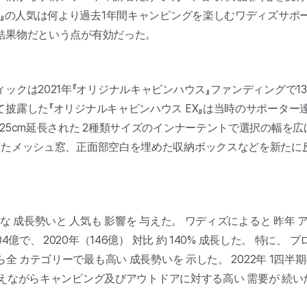
X』の人気は何より過去1年間キャンピングを楽しむワディズサポ
結果物だという点が有効だった。
ックは2021年『オリジナルキャビンハウス』ファンディングで13
披露した『オリジナルキャビンハウス EX』は当時のサポーター
25cm延長された 2種類サイズのインナーテントで選択の幅を広
ったメッシュ窓、正面部空白を埋めた収納ボックスなどを新たに
な 成長勢いと 人気も 影響を 与えた。 ワディズによると 昨年 
4億で、 2020年（146億） 対比 約 140% 成長した。 特に、 
ら全 カテゴリーで最も高い 成長勢いを 示した。 2022年 1四半期
% 増えながらキャンピング及びアウトドアに対する高い 需要が 続い