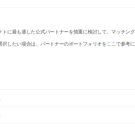
クトに最も適した公式パートナーを慎重に検討して、マッチング
選択したい場合は、パートナーのポートフォリオを
ここ
で参考に
。
。