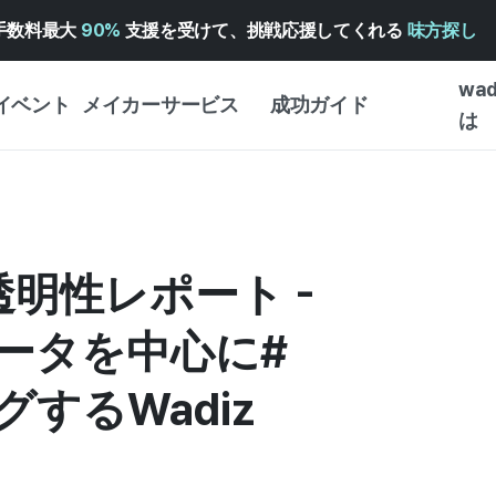
手数料最大
90%
支援を受けて、挑戦応援してくれる
味方探し
wa
イベント
メイカーサービス
成功ガイド
は
メイカー向けサポートサ
クラウドファンディング
はじめ
ービス
成功ガイド
WADIZ 広告センター ↗︎
サービスガイド
タイプ
体験型
透明性レポート -
ヘルプセンター ↗︎
WADIZ・スクール
創作型
ー
WADIZアワード ↗︎
成功ストーリー
ータを中心に#
ビジネ
ンター
FOR GLOBAL MAKER
クラウ
するWadiz
英語ガイド
・イン
中国語ガイド
韓国語ガイド