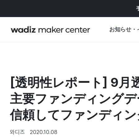
お知らせ・
お知らせ
WADIZ
企画展・特典
[透明性レポート] 9月
プレスリリース
マイワディズ
企画展カレンダ
主要ファンディングデ
重要なお知らせ
セキュリティセ
信頼してファンディング
支援事業
와디즈
2020.10.08