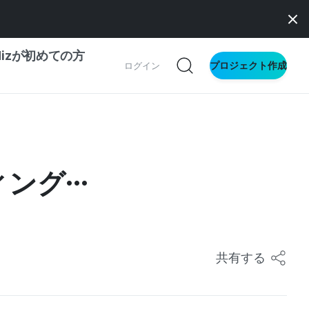
dizが初めての方
プロジェクト作成
ログイン
の一歩ガイド
別ガイド
ィング…
ス向け
ドファンディング
サイト
共有する