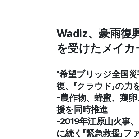
Wadiz、豪雨
を受けたメイカ
"希望ブリッジ全国
復、「クラウド」の力
-農作物、蜂蜜、鶏
援を同時推進
-2019年江原山火
に続く「緊急救援」フ