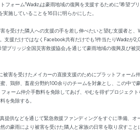
フォーム「Wadiz」は豪雨地域の復興を支援するために「希望ブ
を実施していることを16日に明らかにした。
害を受けた隣人への支援の手を差し伸べたいと望む支援者と、Wa
支援だけではなくFacebook共有だけでも1件当たりWadizが2
希望ブリッジ全国災害救援協会」を通じて豪雨地域の復興及び被
別個に被害を受けたメイカーの直接支援のためにプラットフォーム
蜜、鶏卵、畜産分野約100余りのチームを対象とし、この中で
トフォーム仲介手数料を免除してあげ、やむを得ずプロジェクト
数料を免除する。
と写真提供などを通じて緊急救援ファンディングをすぐに準備、オ
然の豪雨により被害を受けた隣人と家族の日常を取り戻すことに