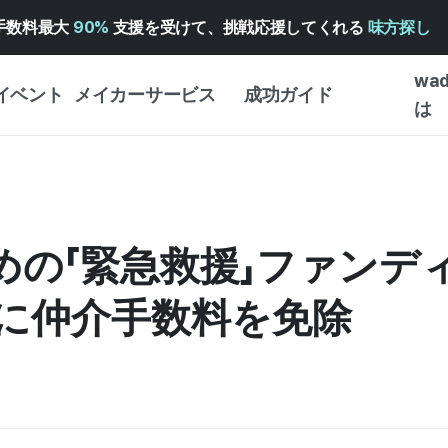
手数料最大
90%
支援を受けて、挑戦応援してくれる
味方探し
wa
イベント
メイカーサービス
成功ガイド
は
メイカー向けサポートサ
クラウドファンディング
はじめ
ービス
成功ガイド
WADIZ 広告センター ↗︎
サービスガイド
タイプ
体験型
ための「緊急救援」ファンデ
ヘルプセンター ↗︎
WADIZ・スクール
創作型
ー
WADIZアワード ↗︎
成功ストーリー
に仲介手数料を免除
ビジネ
ンター
FOR GLOBAL MAKER
クラウ
英語ガイド
・イン
中国語ガイド
韓国語ガイド