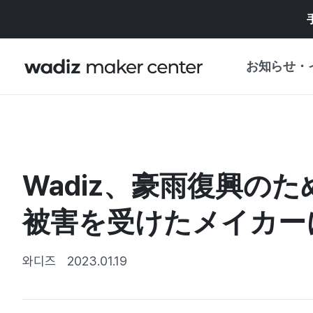
お知らせ・
お知らせ
WADIZ
企画展・特典
Wadiz、豪雨復興の
プレスリリース
マイワディズ
企画展カレンダ
被害を受けたメイカー
重要なお知らせ
セキュリティセ
支援事業
와디즈
2023.01.19