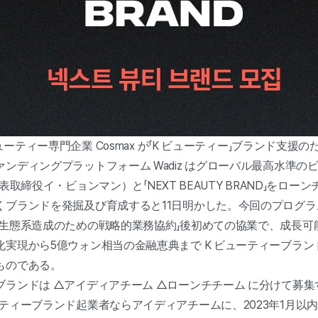
ビューティー専門企業 Cosmax が「K ビューティー」ブランド支
ンディングプラットフォーム Wadiz はグローバル最高水準の
（代表取締役イ・ビョンマン）と「NEXT BEAUTY BRAND」をロー
くブランドを発掘及び育成すると11日明かした。今回のプログラ
業生態系造成のための戦略的業務協約」後初めての協業で、成長可
化実現から5億ウォン相当の金融恵典まで K ビューティーブラ
ものである。
ランドは △アイディアチーム △ローンチチーム に分けて募集
ティーブランド起業者ならアイディアチームに、2023年1月以内