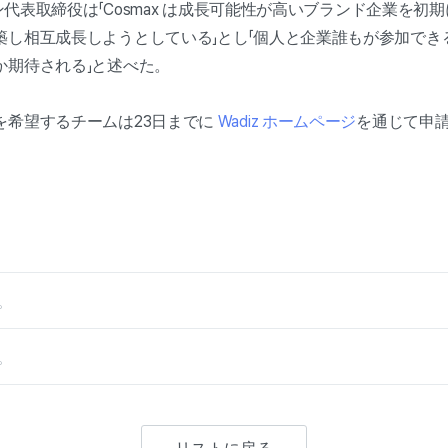
マン代表取締役は「Cosmax は成長可能性が高いブランド企業を
築し相互成長しようとしている」とし「個人と企業誰もが参加でき
か期待される」と述べた。
を希望するチームは23日までに
Wadiz ホームページ
を通じて申
。
。