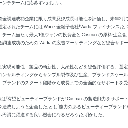
ーンチチームに応募すればよい。
資金調達成功企業に限り成果及び成長可能性を評価し、来年2月
れたチームには Wadiz 金融子会社「Wadiz ファイナンス」と C
チーム当たり最大1億ウォンの投資金と Cosmax の原料·生産
調達成功のための Wadiz の広告マーケティングなど総合サポ
は実現可能性、製品の斬新性、大衆性などを総合評価する。選定
コンサルティングからサンプル製作及び生産、ブランドスケール
、ブランドのスタート段階から成長までの全面的なサポートを受
表は「有望ビューティーブランドが Cosmax の製造能力をサポート受
を造成しようと企画した」とし「能力のあるビューティーブランド
へ円滑に躍進する良い機会になるだろう」と明かした。