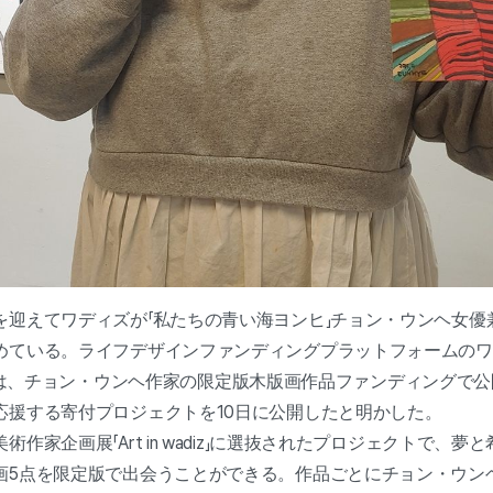
を迎えてワディズが「私たちの青い海ヨンヒ」チョン・ウンヘ女優
めている。ライフデザインファンディングプラットフォームのワ
z.kr）は、チョン・ウンヘ作家の限定版木版画作品ファンディング
応援する寄付プロジェクトを10日に公開したと明かした。
作家企画展「Art in wadiz」に選抜されたプロジェクトで、
画5点を限定版で出会うことができる。作品ごとにチョン・ウン