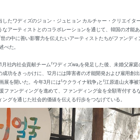
当したワディズのジョン・ジュヒョン カルチャー・クリエイター
うなアーティストとのコラボレーションを通じて、韓国の才能あ
と「世の中に善い影響力を伝えたいアーティストたちがファンディ
と述べた。
1月社内社会貢献チーム「ワディズwa」を発足した後、未婚父家
の成功をきっかけに、12月には障害者の才能開発および雇用創出
画展を開いた。今年3月には「ウクライナ戦争」と「江原道山火事被害
救援ファンディングを進めて、ファンディング金を全額寄付する
ィングを通じた社会的価値を伝える行歩をつなげている。