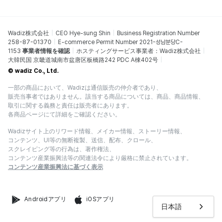
Wadiz株式会社
CEO Hye-sung Shin
Business Registration Number
258-87-01370
E-commerce Permit Number 2021-성남분당C-
1153
事業者情報を確認
ホスティングサービス事業者：Wadiz株式会社
大韓民国 京畿道城南市盆唐区板橋路242 PDC A棟402号
© wadiz Co., Ltd.
一部の商品において、Wadizは通信販売の仲介者であり、
販売当事者ではありません。該当する商品については、商品、商品情報、
取引に関する義務と責任は販売者にあります。
各商品ページにて詳細をご確認ください。
Wadizサイト上のリワード情報、メイカー情報、ストーリー情報、
コンテンツ、UI等の無断複製、送信、配布、クロール、
スクレイピング等の行為は、著作権法、
コンテンツ産業振興法等の関連法令により厳格に禁止されています。
コンテンツ産業振興法に基づく表示
Androidアプリ
iOSアプリ
日本語