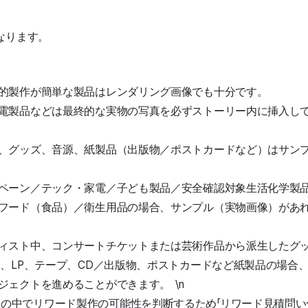
なります。
的製作が簡単な製品はレンダリング画像でも十分です。
電製品などは最終的な実物の写真を必ずストーリー内に挿入し
、グッズ、音源、紙製品（出版物／ポストカードなど）はサン
ペーン／テック・家電／子ども製品／安全確認対象生活化学製
フード（食品）／衛生用品の場合、サンプル（実物画像）があ
。
ィスト中、コンサートチケットまたは芸術作品から派生したグ
ム、LP、テープ、CD／出版物、ポストカードなど紙製品の場合
ジェクトを進めることができます。 \n
の中でリワード製作の可能性を判断するため「リワード見積問い