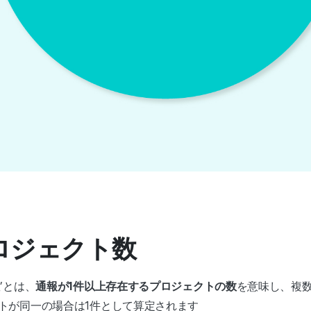
プロジェクト数
’とは、
通報が1件以上存在するプロジェクトの数
を意味し、複
トが同一の場合は1件として算定されます