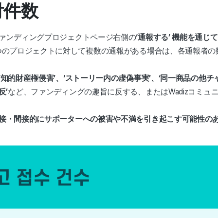
付件数
ァンディングプロジェクトページ右側の
‘通報する’ 機能を通
つのプロジェクトに対して複数の通報がある場合は、各通報者の
‘知的財産権侵害’、‘ストーリー内の虚偽事実’、‘同一商品の他チ
反’
など、ファンディングの趣旨に反する、またはWadizコミュ
接・間接的に
サポーターへの被害や不満を引き起こす可能性の