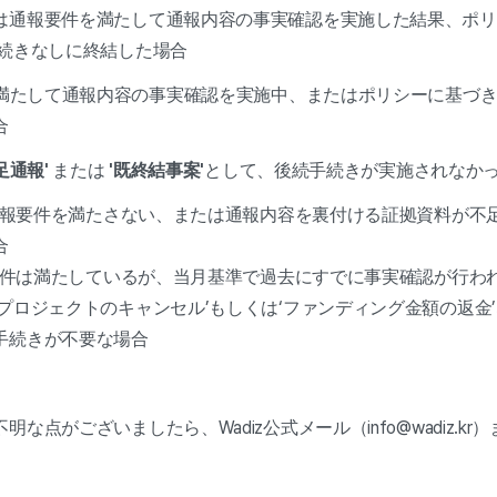
は通報要件を満たして通報内容の事実確認を実施した結果、ポリ
手続きなしに終結した場合
たして通報内容の事実確認を実施中、またはポリシーに基づき'
合
足通報'
または
'既終結事案'
として、後続手続きが実施されなか
報要件を満たさない、または通報内容を裏付ける証拠資料が不
合
件は満たしているが、当月基準で過去にすでに事実確認が行われ
プロジェクトのキャンセル’もしくは‘ファンディング金額の返金
手続きが不要な場合
な点がございましたら、Wadiz公式メール（info@wadiz.k