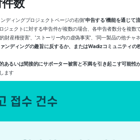
付件数
ファンディングプロジェクトページの右側
'申告する'機能を通じて
ロジェクトに対する申告件が複数の場合、各申告者数分を複数
的財産権侵害'、'ストーリー内の虚偽事実'、'同一製品の他チャネ
ァンディングの趣旨に反するか、またはWadizコミュニティの
的あるいは間接的にサポーター被害と不満を引き起こす可能性
します