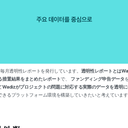
月から毎月透明性レポートを発行しています。
透明性レポートとはWa
る措置結果をまとめたレポート
で、
ファンディング申告データ
て
Wadizがプロジェクトの問題に対応する実際のデータを透明
できるプラットフォーム環境を構築していきたいと考えています