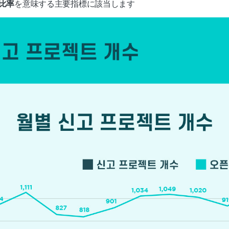
比率
を意味する主要指標に該当します