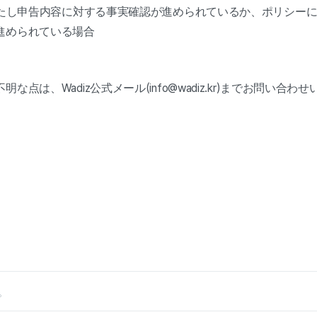
満たし申告内容に対する事実確認が進められているか、ポリシーに
進められている場合
な点は、Wadiz公式メール(info@wadiz.kr)までお問い合
。