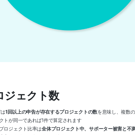
プロジェクト数
'は
1回以上の申告が存在するプロジェクトの数
を意味し、複数
クトが同一であれば1件で算定されます
プロジェクト比率は
全体プロジェクト中、サポーター被害と不