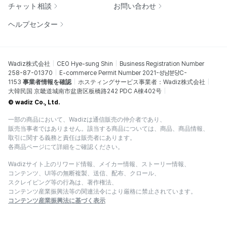
チャット相談
お問い合わせ
ヘルプセンター
Wadiz株式会社
CEO Hye-sung Shin
Business Registration Number
258-87-01370
E-commerce Permit Number 2021-성남분당C-
1153
事業者情報を確認
ホスティングサービス事業者：Wadiz株式会社
大韓民国 京畿道城南市盆唐区板橋路242 PDC A棟402号
© wadiz Co., Ltd.
一部の商品において、Wadizは通信販売の仲介者であり、
販売当事者ではありません。該当する商品については、商品、商品情報、
取引に関する義務と責任は販売者にあります。
各商品ページにて詳細をご確認ください。
Wadizサイト上のリワード情報、メイカー情報、ストーリー情報、
コンテンツ、UI等の無断複製、送信、配布、クロール、
スクレイピング等の行為は、著作権法、
コンテンツ産業振興法等の関連法令により厳格に禁止されています。
コンテンツ産業振興法に基づく表示