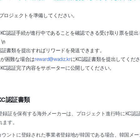
プロジェクトを準備してください。
KC認証手続が進行中であることを確認できる受け取り票を提出
: \n
認証書類を提出すればリワードを発送できます。
出が困難な場合は
reward@wadiz.kr
にKC認証書類を提出してくだ
KC認証完了内容をサポーターに公開してください。
KC認証書類
登録証を保有する海外メーカーは、プロジェクト進行時にKC認
れます。
アカウントに登録された事業者登録地が韓国である場合、韓国メ