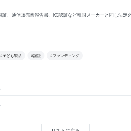
録証、通信販売業報告書、KC認証など韓国メーカーと同じ法定
#子ども製品
#認証
#ファンディング
。
。
リストに戻る