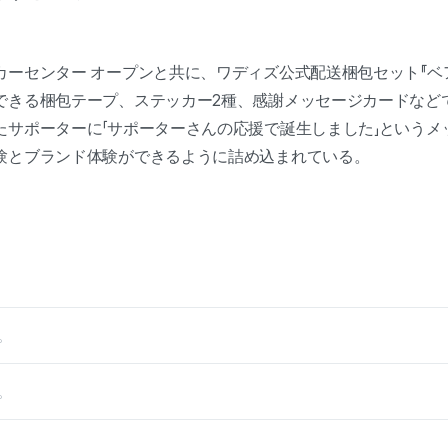
カーセンター オープンと共に、ワディズ公式配送梱包セット『ベ
できる梱包テープ、ステッカー2種、感謝メッセージカードなど
たサポーターに「サポーターさんの応援で誕生しました」というメ
験とブランド体験ができるように詰め込まれている。
。
。