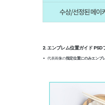
2. エンブレム位置ガイド P
代表画像の
指定位置にのみエンブ