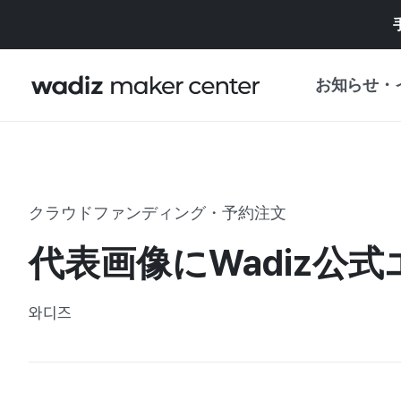
お知らせ・
お知らせ
WADIZ
企画展・特典
クラウドファンディング・予約注文
プレスリリース
マイワディズ
代表画像にWadiz公
企画展カレンダ
重要なお知らせ
セキュリティセ
와디즈
支援事業