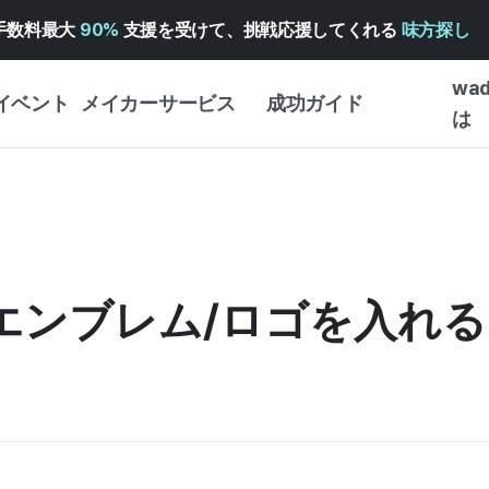
手数料最大
90%
支援を受けて、挑戦応援してくれる
味方探し
wa
イベント
メイカーサービス
成功ガイド
は
メイカー向けサポートサ
クラウドファンディング
はじめ
ービス
成功ガイド
WADIZ 広告センター ↗︎
サービスガイド
タイプ
体験型
ヘルプセンター ↗︎
WADIZ・スクール
式エンブレム/ロゴを入れ
創作型
ー
WADIZアワード ↗︎
成功ストーリー
ビジネ
ンター
FOR GLOBAL MAKER
クラウ
英語ガイド
・イン
中国語ガイド
韓国語ガイド