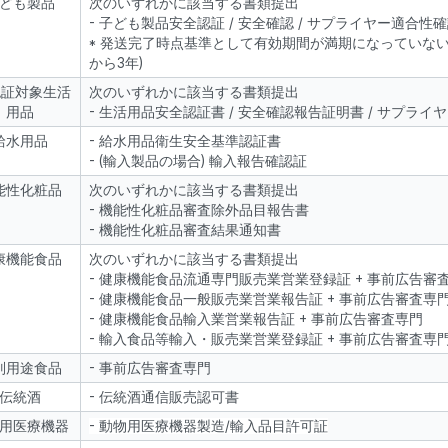
ども製品
次のいずれかに該当する書類提出
- 子ども製品安全認証 / 安全確認 / サプライヤー適合性
* 発送完了時点基準として有効期間が満期になっていない
から3年)
認証対象生活
次のいずれかに該当する書類提出
用品
- 生活用品安全認証書 / 安全確認報告証明書 / サプラ
給水用品
- 給水用品衛生安全基準認証書
- (輸入製品の場合) 輸入報告確認証
能性化粧品
次のいずれかに該当する書類提出
- 機能性化粧品審査除外品目報告書
- 機能性化粧品審査結果通知書
康機能食品
次のいずれかに該当する書類提出
- 健康機能食品流通専門販売業営業登録証 + 事前広告審
- 健康機能食品一般販売業営業報告証 + 事前広告審査専
- 健康機能食品輸入業営業報告証 + 事前広告審査専門
- 輸入食品等輸入・販売業営業登録証 + 事前広告審査専
別用途食品
- 事前広告審査専門
伝統酒
- 伝統酒通信販売認可書
用医療機器
- 動物用医療機器製造/輸入品目許可証