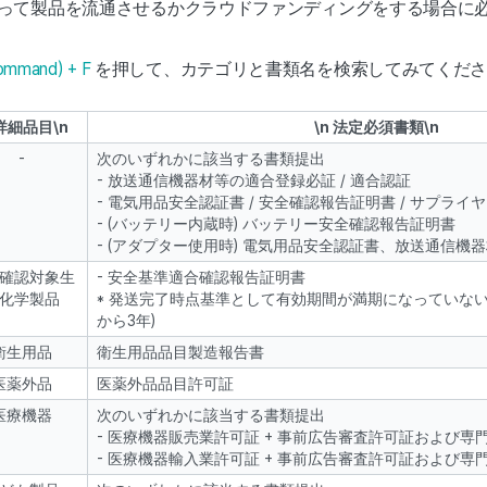
って製品を流通させるかクラウドファンディングをする場合に
ommand) + F
を押して、カテゴリと書類名を検索してみてくだ
 詳細品目\n
\n 法定必須書類\n
-
次のいずれかに該当する書類提出
- 放送通信機器材等の適合登録必証 / 適合認証
- 電気用品安全認証書 / 安全確認報告証明書 / サプラ
- (バッテリー内蔵時) バッテリー安全確認報告証明書
- (アダプター使用時) 電気用品安全認証書、放送通信機
確認対象生
- 安全基準適合確認報告証明書
化学製品
* 発送完了時点基準として有効期間が満期になっていない
から3年)
衛生用品
衛生用品品目製造報告書
医薬外品
医薬外品品目許可証
医療機器
次のいずれかに該当する書類提出
- 医療機器販売業許可証 + 事前広告審査許可証および専
- 医療機器輸入業許可証 + 事前広告審査許可証および専