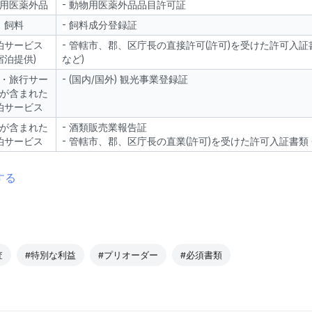
用医薬外品
- 動物用医薬外品品目許可証
飼料
- 飼料成分登録証
泊サービス
- 管轄市、郡、区庁長の直接許可(許可)を受けた許可入証
宿泊提供)
など)
・旅行サー
- (国内/国外) 観光事業登録証
が含まれた
泊サービス
が含まれた
- 酒類販売業報告証
泊サービス
- 管轄市、郡、区庁長の直業(許可)を受けた許可入証書類 
する
査
#特別な利益
#プリオーダー
#必須書類