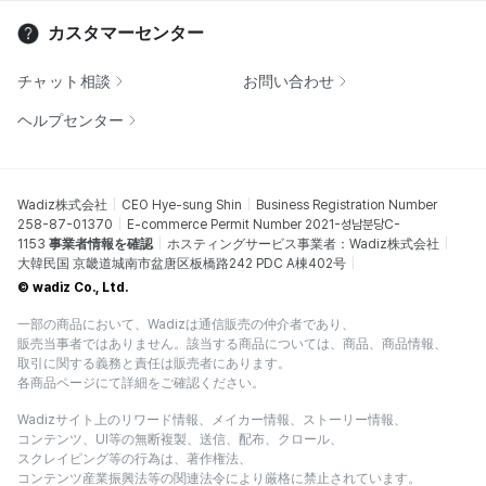
カスタマーセンター
チャット相談
お問い合わせ
ヘルプセンター
Wadiz株式会社
CEO Hye-sung Shin
Business Registration Number
258-87-01370
E-commerce Permit Number 2021-성남분당C-
1153
事業者情報を確認
ホスティングサービス事業者：Wadiz株式会社
大韓民国 京畿道城南市盆唐区板橋路242 PDC A棟402号
© wadiz Co., Ltd.
一部の商品において、Wadizは通信販売の仲介者であり、
販売当事者ではありません。該当する商品については、商品、商品情報、
取引に関する義務と責任は販売者にあります。
各商品ページにて詳細をご確認ください。
Wadizサイト上のリワード情報、メイカー情報、ストーリー情報、
コンテンツ、UI等の無断複製、送信、配布、クロール、
スクレイピング等の行為は、著作権法、
コンテンツ産業振興法等の関連法令により厳格に禁止されています。