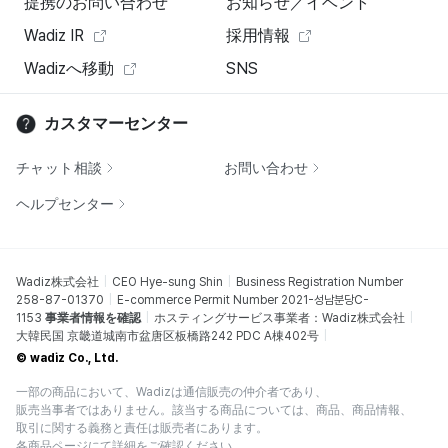
提携のお問い合わせ
お知らせ／イベント
Wadiz IR
採用情報
Wadizへ移動
SNS
カスタマーセンター
チャット相談
お問い合わせ
ヘルプセンター
Wadiz株式会社
CEO Hye-sung Shin
Business Registration Number
258-87-01370
E-commerce Permit Number 2021-성남분당C-
1153
事業者情報を確認
ホスティングサービス事業者：Wadiz株式会社
大韓民国 京畿道城南市盆唐区板橋路242 PDC A棟402号
© wadiz Co., Ltd.
一部の商品において、Wadizは通信販売の仲介者であり、
販売当事者ではありません。該当する商品については、商品、商品情報、
取引に関する義務と責任は販売者にあります。
各商品ページにて詳細をご確認ください。