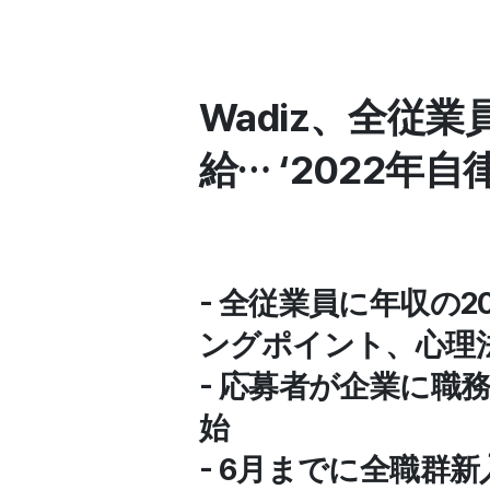
Wadiz、全従
給… ‘2022年
- 全従業員に年収の
ングポイント、心理
- 応募者が企業に職
始
- 6月までに全職群