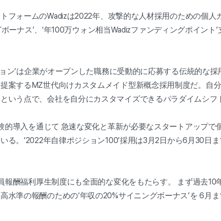
フォームのWadizは2022年、攻撃的な人材採用のための個人
ングボーナス’、‘年100万ウォン相当Wadizファンディングポイ
。
ジション’は企業がオープンした職務に受動的に応募する伝統的な
提案するMZ世代向けカスタムメイド型新概念採用制度だ。自
るという点で、会社を自分にカスタマイズできるパラダイムシフ
の実験的導入を通じて 急速な変化と革新が必要なスタートアップ
。‘2022年自律ポジション100’採用は3月2日から6月30日
職員報酬福利厚生制度にも全面的な変化をもたらす。 まず過去10年
高水準の報酬のための‘年収の20%サイニングボーナス’を 6月