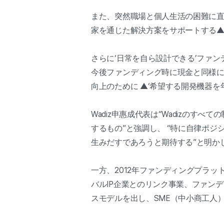
また、突然職場と個人生活の困難に直面した際
家を通じた解決方案をサポートする▲
さらに‘日常を自ら設計できる’ファン
今後ファンディング時に現金と同様に自
向上のために ▲‘希望する開発機器を
Wadiz申惠成代表は“Wadizの
するもの”と強調し、 “特に自律ポ
生みだすであろうと期待する”と明か
一方、2012年ファンディングプラッ
バルIP企業とのリンク事業、ファン
スモデルを出し、SME（中小商工人