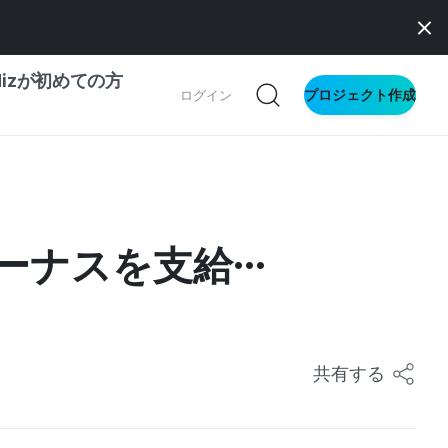
dizが初めての方
プロジェクト作成
ログイン
ドファンディング
サイト
IZとメイカー
ドファンディング
ボーナスを支給…
文
に
共有する
ス向け