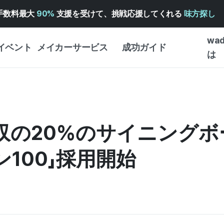
手数料最大
90%
支援を受けて、挑戦応援してくれる
味方探し
wa
イベント
メイカーサービス
成功ガイド
は
メイカー向けサポートサ
クラウドファンディング
クラウ
ービス
成功ガイド
・イン
WADIZ 広告センター ↗︎
サービスガイド
WAD
クラウ
年収の20%のサイニング
ヘルプセンター ↗︎
WADIZ・スクール
予約注
ー
WADIZアワード ↗︎
成功ストーリー
ン100」採用開始
ストア
ンター
FOR GLOBAL MAKER
はじめ
英語ガイド
体験型
中国語ガイド
創作型
韓国語ガイド
ビジネ