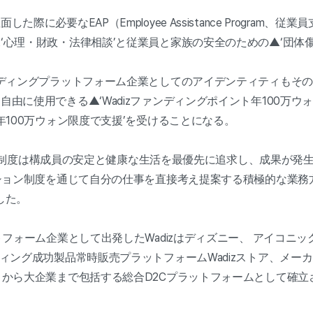
に必要なEAP（Employee Assistance Program
‘心理・財政・法律相談’と従業員と家族の安全のための▲‘団体
ディングプラットフォーム企業としてのアイデンティティもそのま
由に使用できる▲‘Wadizファンディングポイント年100万ウ
年100万ウォン限度で支援’を受けることになる。
すべての制度は構成員の安定と健康な生活を最優先に追求し、成果が
ジション制度を通じて自分の仕事を直接考え提案する積極的な業
した。
トフォーム企業として出発したWadizはディズニー、 アイコニ
ディング成功製品常時販売プラットフォームWadizストア、メー
）から大企業まで包括する総合D2Cプラットフォームとして確立