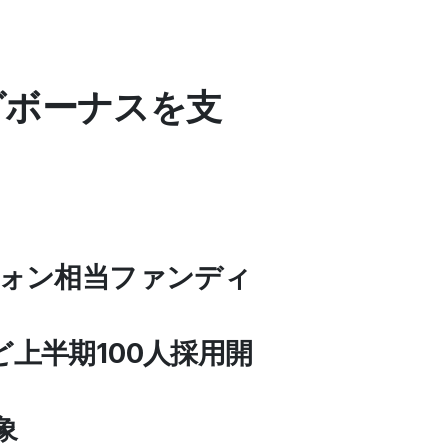
グボーナスを支
ウォン相当ファンディ
ど上半期100人採用開
象