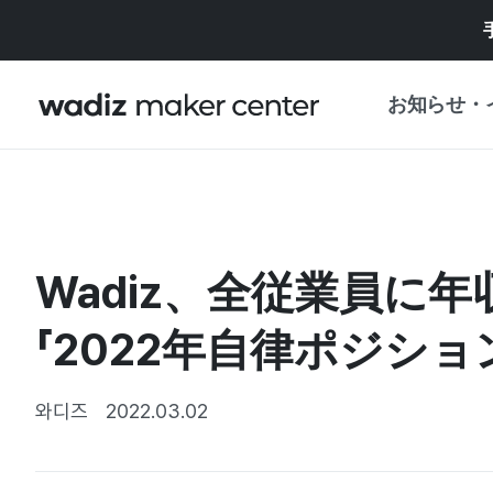
お知らせ・
お知らせ
WADIZ
企画展・特典
Wadiz、全従業員に
プレスリリース
マイワディズ
企画展カレンダ
「2022年自律ポジショ
重要なお知らせ
セキュリティセ
支援事業
와디즈
2022.03.02