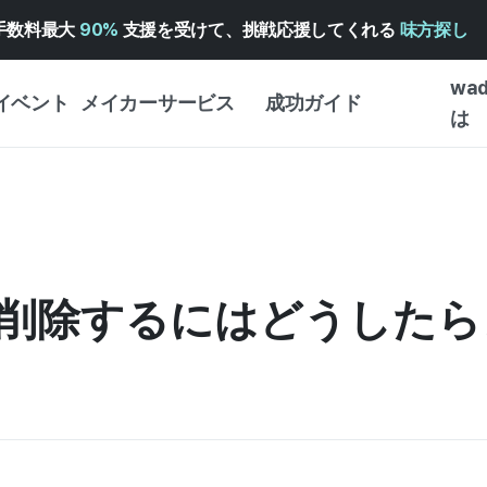
手数料最大
90%
支援を受けて、挑戦応援してくれる
味方探し
wa
イベント
メイカーサービス
成功ガイド
は
メイカー向けサポートサ
クラウドファンディング
クラウ
ービス
成功ガイド
・イン
WADIZ 広告センター ↗︎
サービスガイド
WAD
クラウ
ヘルプセンター ↗︎
WADIZ・スクール
削除するにはどうしたら
予約注
ー
WADIZアワード ↗︎
成功ストーリー
ストア
ンター
FOR GLOBAL MAKER
はじめ
英語ガイド
体験型
中国語ガイド
創作型
韓国語ガイド
ビジネ