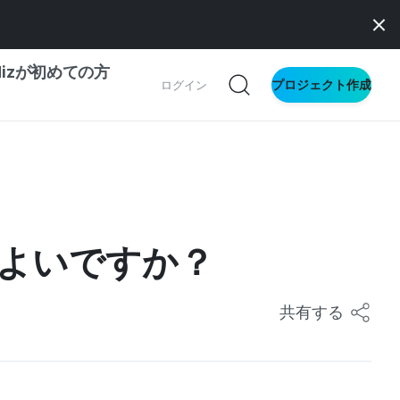
dizが初めての方
プロジェクト作成
ログイン
ドファンディング
サイト
IZとメイカー
ドファンディング
よいですか？
文
に
共有する
ス向け