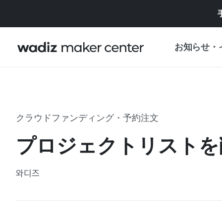
お知らせ・
お知らせ
WADIZ
企画展・特典
クラウドファンディング・予約注文
プレスリリース
マイワディズ
プロジェクトリストを
企画展カレンダ
重要なお知らせ
セキュリティセ
와디즈
支援事業