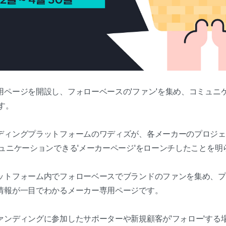
ページを開設し、フォローベースの'ファン'を集め、コミュニケ
す。
ディングプラットフォームのワディズが、各メーカーのプロジェ
ュニケーションできる'メーカーページ'をローンチしたことを明
ットフォーム内でフォローベースでブランドのファンを集め、プ
情報が一目でわかるメーカー専用ページです。
ァンディングに参加したサポーターや新規顧客が'フォロー'する