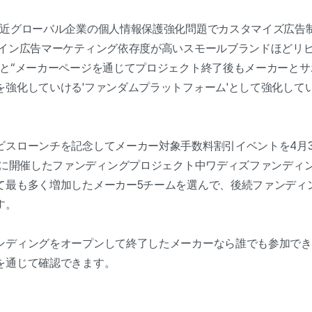
最近グローバル企業の個人情報保護強化問題でカスタマイズ広告制
ライン広告マーケティング依存度が高いスモールブランドほどリ
”と“メーカーページを通じてプロジェクト終了後もメーカーと
を強化していける'ファンダムプラットフォーム'として強化して
ビスローンチを記念してメーカー対象手数料割引イベントを4月3
間内に開催したファンディングプロジェクト中ワディズファンディ
て最も多く増加したメーカー5チームを選んで、後続ファンディ
す。
ンディングをオープンして終了したメーカーなら誰でも参加でき
を通じて確認できます。