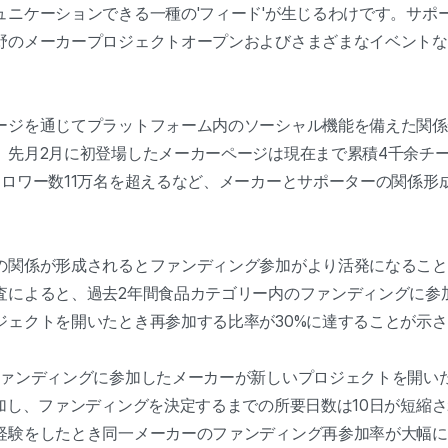
ュニケーションできる一種の'フィード'が生じるわけです。サポ
野のメーカープロジェクトオープンおよびさまざまなイベントな
。
ージを通じてプラットフォーム内のソーシャル機能を備えた関係
。先月2月に初登場したメーカーページは現在まで累積4千余チ
ォロワー数11万名を超えるなど、メーカーとサポーターの関係形
の関係が形成されるとファンディング参加がより活発になること
査によると、過去2年間食品カテゴリー内のファンディングに参
ジェクトを開いたとき再参加する比率が30%に達することが示
ファンディングに参加したメーカーが新しいプロジェクトを開い
増加し、ファンディングを決定するまでの所要日数は10日が短縮
経験をしたとき同一メーカーのファンディング再参加率が大幅に