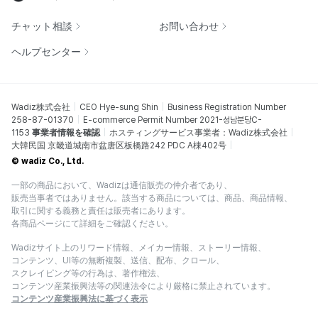
チャット相談
お問い合わせ
ヘルプセンター
Wadiz株式会社
CEO Hye-sung Shin
Business Registration Number
258-87-01370
E-commerce Permit Number 2021-성남분당C-
1153
事業者情報を確認
ホスティングサービス事業者：Wadiz株式会社
大韓民国 京畿道城南市盆唐区板橋路242 PDC A棟402号
© wadiz Co., Ltd.
一部の商品において、Wadizは通信販売の仲介者であり、
販売当事者ではありません。該当する商品については、商品、商品情報、
取引に関する義務と責任は販売者にあります。
各商品ページにて詳細をご確認ください。
Wadizサイト上のリワード情報、メイカー情報、ストーリー情報、
コンテンツ、UI等の無断複製、送信、配布、クロール、
スクレイピング等の行為は、著作権法、
コンテンツ産業振興法等の関連法令により厳格に禁止されています。
コンテンツ産業振興法に基づく表示