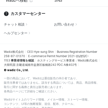
Wadizへ移動
SNS
カスタマーセンター
チャット相談
お問い合わせ
ヘルプセンター
Wadiz株式会社
CEO Hye-sung Shin
Business Registration Number
258-87-01370
E-commerce Permit Number 2021-성남분당C-
1153
事業者情報を確認
ホスティングサービス事業者：Wadiz株式会社
大韓民国 京畿道城南市盆唐区板橋路242 PDC A棟402号
© wadiz Co., Ltd.
一部の商品において、Wadizは通信販売の仲介者であり、
販売当事者ではありません。該当する商品については、商品、商品情報、
取引に関する義務と責任は販売者にあります。
各商品ページにて詳細をご確認ください。
Wadizサイト上のリワード情報、メイカー情報、ストーリー情報、
コンテンツ、UI等の無断複製、送信、配布、クロール、