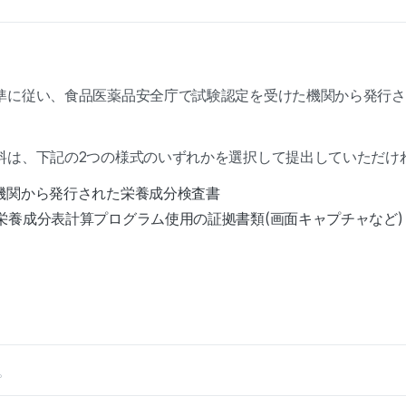
準に従い、食品医薬品安全庁で試験認定を受けた機関から発行さ
料は、下記の2つの様式のいずれかを選択して提出していただけ
験機関から発行された栄養成分検査書
ラ栄養成分表計算プログラム使用の証拠書類(画面キャプチャなど)
。