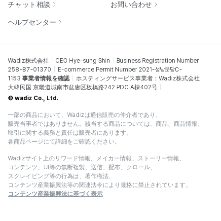
チャット相談
お問い合わせ
ヘルプセンター
Wadiz株式会社
CEO Hye-sung Shin
Business Registration Number
258-87-01370
E-commerce Permit Number 2021-성남분당C-
1153
事業者情報を確認
ホスティングサービス事業者：Wadiz株式会社
大韓民国 京畿道城南市盆唐区板橋路242 PDC A棟402号
© wadiz Co., Ltd.
一部の商品において、Wadizは通信販売の仲介者であり、
販売当事者ではありません。該当する商品については、商品、商品情報、
取引に関する義務と責任は販売者にあります。
各商品ページにて詳細をご確認ください。
Wadizサイト上のリワード情報、メイカー情報、ストーリー情報、
コンテンツ、UI等の無断複製、送信、配布、クロール、
スクレイピング等の行為は、著作権法、
コンテンツ産業振興法等の関連法令により厳格に禁止されています。
コンテンツ産業振興法に基づく表示