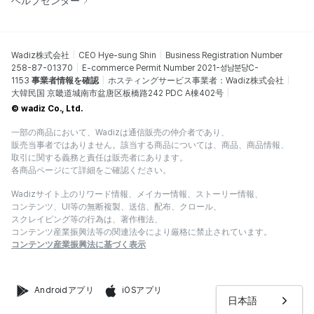
ヘルプセンター
Wadiz株式会社
CEO Hye-sung Shin
Business Registration Number
258-87-01370
E-commerce Permit Number 2021-성남분당C-
1153
事業者情報を確認
ホスティングサービス事業者：Wadiz株式会社
大韓民国 京畿道城南市盆唐区板橋路242 PDC A棟402号
© wadiz Co., Ltd.
一部の商品において、Wadizは通信販売の仲介者であり、
販売当事者ではありません。該当する商品については、商品、商品情報、
取引に関する義務と責任は販売者にあります。
各商品ページにて詳細をご確認ください。
Wadizサイト上のリワード情報、メイカー情報、ストーリー情報、
コンテンツ、UI等の無断複製、送信、配布、クロール、
スクレイピング等の行為は、著作権法、
コンテンツ産業振興法等の関連法令により厳格に禁止されています。
コンテンツ産業振興法に基づく表示
Androidアプリ
iOSアプリ
日本語