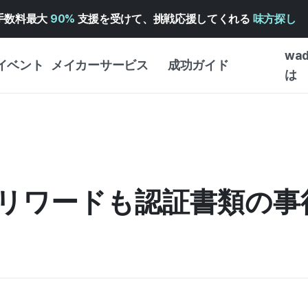
手数料最大
90%
支援を受けて、挑戦応援してくれる
味方探し
wa
イベント
メイカーサービス
成功ガイド
は
メイカー向けサポートサ
クラウドファンディング
はじめ
ービス
成功ガイド
WADIZ 広告センター ↗︎
サービスガイド
タイプ
体験型
ヘルプセンター ↗︎
WADIZ・スクール
リワードも認証書類の事
創作型
ー
WADIZアワード ↗︎
成功ストーリー
ビジネ
ンター
FOR GLOBAL MAKER
クラウ
英語ガイド
・イン
中国語ガイド
韓国語ガイド