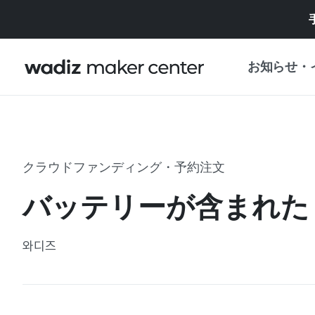
お知らせ・
お知らせ
WADIZ
企画展・特典
クラウドファンディング・予約注文
プレスリリース
マイワディズ
バッテリーが含まれた
企画展カレンダ
重要なお知らせ
セキュリティセ
와디즈
支援事業