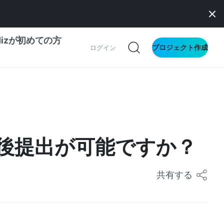
dizが初めての方
プロジェクト作成
ログイン
の一歩ガイド
別ガイド
後提出が可能ですか？
ス向け
ドファンディング
共有する
サイト