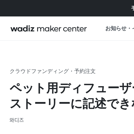
お知らせ・
お知らせ
WADIZ
企画展・特典
クラウドファンディング・予約注文
プレスリリース
マイワディズ
ペット用ディフューザ
企画展カレンダ
重要なお知らせ
セキュリティセ
ストーリーに記述でき
支援事業
와디즈