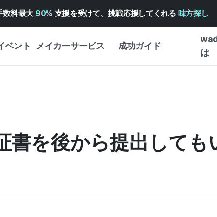
手数料最大
90%
支援を受けて、挑戦応援してくれる
味方探し
wa
イベント
メイカーサービス
成功ガイド
は
メイカー向けサポートサ
クラウドファンディング
はじめ
ービス
成功ガイド
WADIZ 広告センター ↗︎
サービスガイド
タイプ
体験型
ヘルプセンター ↗︎
WADIZ・スクール
証書を後から提出しても
創作型
ー
WADIZアワード ↗︎
成功ストーリー
ビジネ
ンター
FOR GLOBAL MAKER
クラウ
英語ガイド
・イン
中国語ガイド
韓国語ガイド