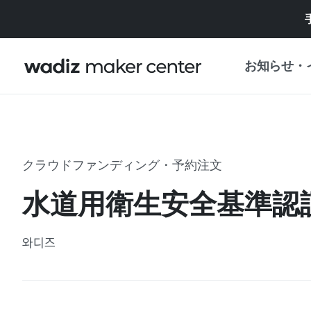
お知らせ・
お知らせ
WADIZ
企画展・特典
クラウドファンディング・予約注文
プレスリリース
マイワディズ
水道用衛生安全基準認
企画展カレンダ
重要なお知らせ
セキュリティセ
와디즈
支援事業