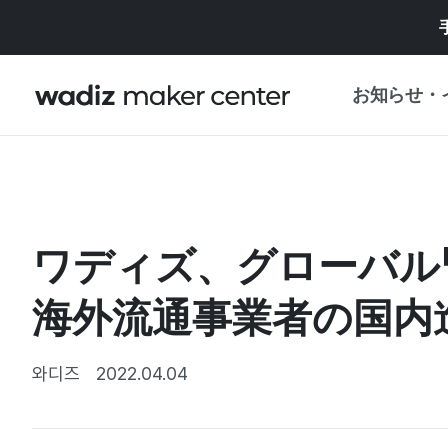
お知らせ・
お知らせ
WADIZ
企画展・特典
ワディズ、グローバル「
プレスリリース
マイワディズ
企画展カレンダ
海外流通事業者の国内進
重要なお知らせ
セキュリティセ
支援事業
와디즈
2022.04.04