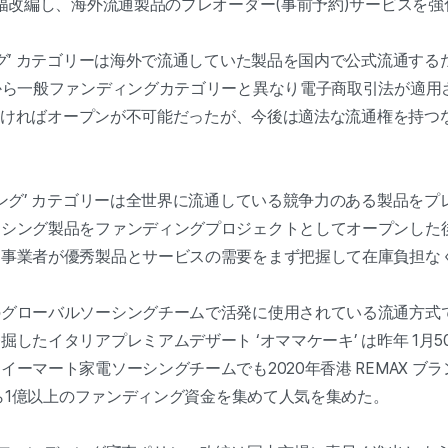
大幅改編し、海外流通製品のプレオーダー(事前予約)サービスを強
ング’ カテゴリーは海外で流通していた製品を国内で公式流通す
から一般ファンディングカテゴリーと異なり電子商取引法が適用さ
たさなければオープンが不可能だったが、今後は適法な流通権を持
ング’ カテゴリーは全世界に流通している競争力のある製品をプ
ーシング製品をファンディングプロジェクトとしてオープンした
通事業者が優秀製品とサービスの需要をまず把握して在庫負担な
のグローバルソーシングチームで活発に使用されている流通方式
たイタリアプレミアムデザート ‘オママケーキ’ は昨年 1月50
マート家電ソーシングチームでも2020年香港 REMAX ブラン
から1億以上のファンディング資金を集めて人気を集めた。