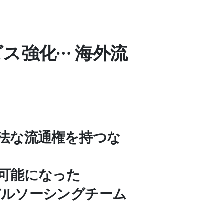
ビス強化… 海外流
 適法な流通権を持つな
が可能になった
バルソーシングチーム