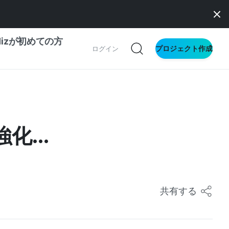
dizが初めての方
プロジェクト作成
ログイン
の一歩ガイド
別ガイド
...
ス向け
ドファンディング
サイト
共有する