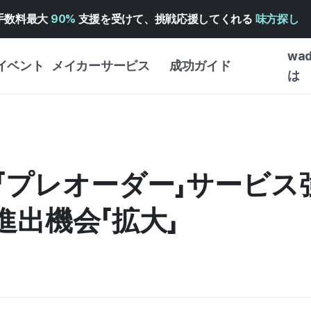
手数料最大
90%
支援を受けて、挑戦応援してくれる
味方探し
wa
イベント
メイカーサービス
成功ガイド
は
メイカー向けサポートサ
クラウドファンディング
はじめ
ービス
成功ガイド
WADIZ 広告センター ↗︎
サービスガイド
タイプ
体験型
プレオーダー」サービス強化
ヘルプセンター ↗︎
WADIZ・スクール
創作型
ー
WADIZアワード ↗︎
成功ストーリー
出機会「拡大」
ビジネ
ンター
FOR GLOBAL MAKER
クラウ
英語ガイド
・イン
中国語ガイド
韓国語ガイド