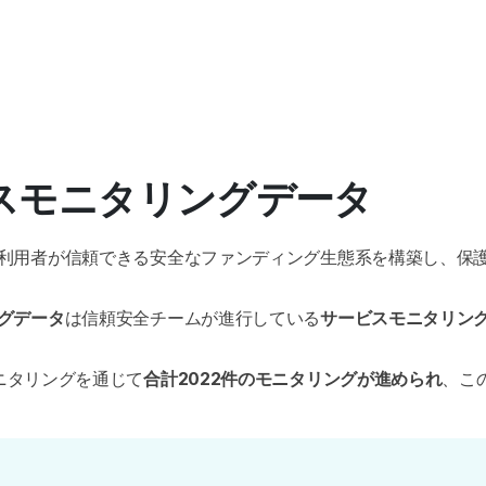
ビスモニタリングデータ
利用者が信頼できる安全なファンディング生態系を構築し、保
グデータ
は信頼安全チームが進行している
サービスモニタリン
ニタリングを通じて
合計2022件のモニタリングが進められ
、こ