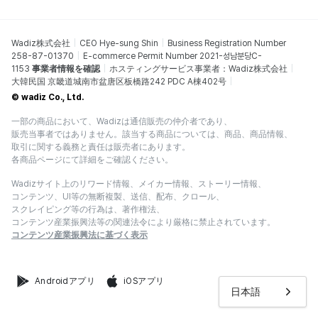
Wadiz株式会社
CEO Hye-sung Shin
Business Registration Number
258-87-01370
E-commerce Permit Number 2021-성남분당C-
1153
事業者情報を確認
ホスティングサービス事業者：Wadiz株式会社
大韓民国 京畿道城南市盆唐区板橋路242 PDC A棟402号
© wadiz Co., Ltd.
一部の商品において、Wadizは通信販売の仲介者であり、
販売当事者ではありません。該当する商品については、商品、商品情報、
取引に関する義務と責任は販売者にあります。
各商品ページにて詳細をご確認ください。
Wadizサイト上のリワード情報、メイカー情報、ストーリー情報、
コンテンツ、UI等の無断複製、送信、配布、クロール、
スクレイピング等の行為は、著作権法、
コンテンツ産業振興法等の関連法令により厳格に禁止されています。
コンテンツ産業振興法に基づく表示
Androidアプリ
iOSアプリ
日本語