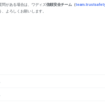
質問がある場合は、ワディズ
信頼安全チーム（
team.trustsafet
う、よろしくお願いします。
。
。