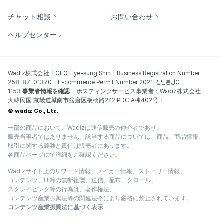
チャット相談
お問い合わせ
ヘルプセンター
Wadiz株式会社
CEO Hye-sung Shin
Business Registration Number
258-87-01370
E-commerce Permit Number 2021-성남분당C-
1153
事業者情報を確認
ホスティングサービス事業者：Wadiz株式会社
大韓民国 京畿道城南市盆唐区板橋路242 PDC A棟402号
© wadiz Co., Ltd.
一部の商品において、Wadizは通信販売の仲介者であり、
販売当事者ではありません。該当する商品については、商品、商品情報、
取引に関する義務と責任は販売者にあります。
各商品ページにて詳細をご確認ください。
Wadizサイト上のリワード情報、メイカー情報、ストーリー情報、
コンテンツ、UI等の無断複製、送信、配布、クロール、
スクレイピング等の行為は、著作権法、
コンテンツ産業振興法等の関連法令により厳格に禁止されています。
コンテンツ産業振興法に基づく表示