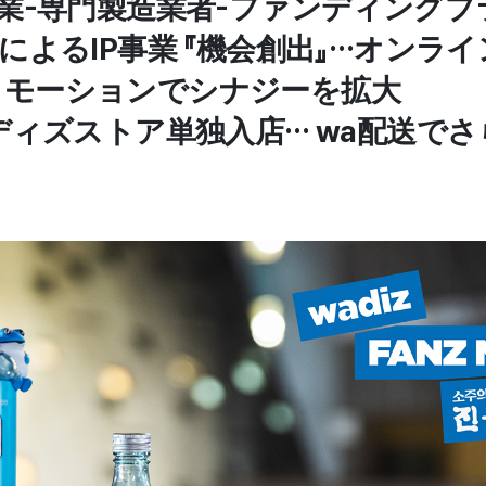
企業-専門製造業者-ファンディング
ボによるIP事業 『機会創出』…オンラ
ロモーションでシナジーを拡大
ワディズストア単独入店… wa配送で