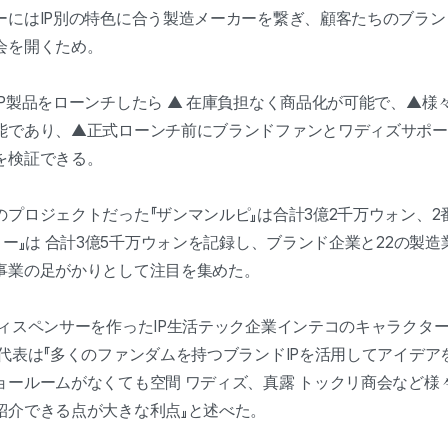
ーにはIP別の特色に合う製造メーカーを繋ぎ、顧客たちのブラ
会を開くため。
P製品をローンチしたら ▲ 在庫負担なく商品化が可能で、▲様
能であり、▲正式ローンチ前にブランドファンとワディズサポー
を検証できる。
プロジェクトだった『ザンマンルピ』は合計3億2千万ウォン、2
リー』は 合計3億5千万ウォンを記録し、ブランド企業と22の製
事業の足がかりとして注目を集めた。
ィスペンサーを作ったIP生活テック企業インテコのキャラクターIP
代表は『多くのファンダムを持つブランドIPを活用してアイデア
ョールームがなくても空間 ワディズ、真露 トックリ商会など様
紹介できる点が大きな利点』と述べた。