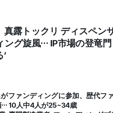
真露トックリ ディスペンサー 
ング旋風… IP市場の登竜門
’
471名がファンディングに参加、歴代フ
… 10人中4人が25~34歳