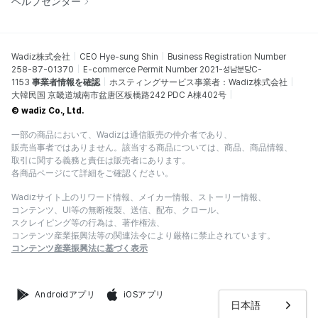
ヘルプセンター
Wadiz株式会社
CEO Hye-sung Shin
Business Registration Number
258-87-01370
E-commerce Permit Number 2021-성남분당C-
1153
事業者情報を確認
ホスティングサービス事業者：Wadiz株式会社
大韓民国 京畿道城南市盆唐区板橋路242 PDC A棟402号
© wadiz Co., Ltd.
一部の商品において、Wadizは通信販売の仲介者であり、
販売当事者ではありません。該当する商品については、商品、商品情報、
取引に関する義務と責任は販売者にあります。
各商品ページにて詳細をご確認ください。
Wadizサイト上のリワード情報、メイカー情報、ストーリー情報、
コンテンツ、UI等の無断複製、送信、配布、クロール、
スクレイピング等の行為は、著作権法、
コンテンツ産業振興法等の関連法令により厳格に禁止されています。
コンテンツ産業振興法に基づく表示
Androidアプリ
iOSアプリ
日本語