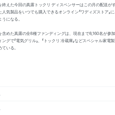
を終えた今回の真露トックリ ディスペンサーはこの月の配送が
人気製品をいつでも購入できるオンライン『ワディズストア』に単
ようになる。
含めた真露の全8種ファンディングは、現在まで8,160名が参
ングで『電気グリル』、『トックリ 冷蔵庫』などスペシャル家電
めている。
。
。