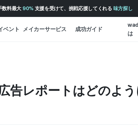
手数料最大
90%
支援を受けて、挑戦応援してくれる
味方探し
wa
イベント
メイカーサービス
成功ガイド
は
メイカー向けサポートサ
クラウドファンディング
はじめ
ービス
成功ガイド
WADIZ 広告センター ↗︎
サービスガイド
タイプ
体験型
ヘルプセンター ↗︎
WADIZ・スクール
広告レポートはどのよう
創作型
ー
WADIZアワード ↗︎
成功ストーリー
ビジネ
ンター
FOR GLOBAL MAKER
クラウ
英語ガイド
・イン
中国語ガイド
韓国語ガイド