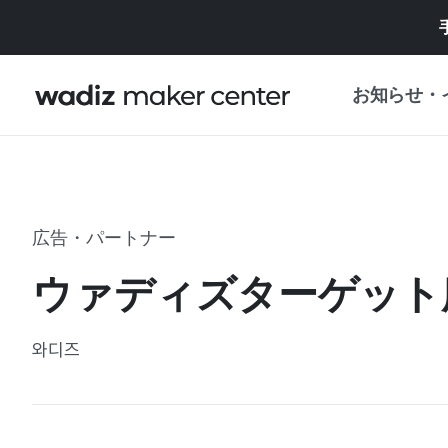
お知らせ・
お知らせ
WADIZ
企画展・特典
広告・パートナー
プレスリリース
マイワディズ
ウァディズターゲット
企画展カレンダ
重要なお知らせ
セキュリティセ
와디즈
支援事業