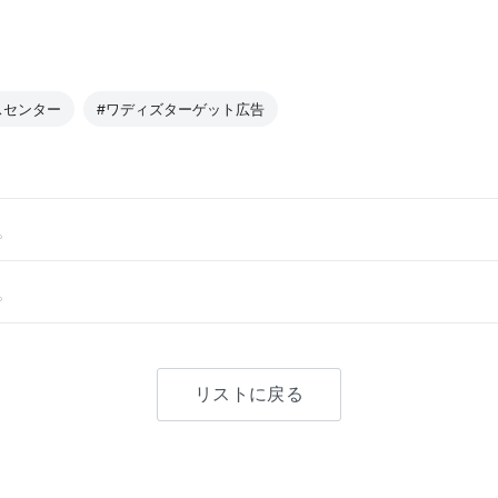
スセンター
#ワディズターゲット広告
。
。
リストに戻る