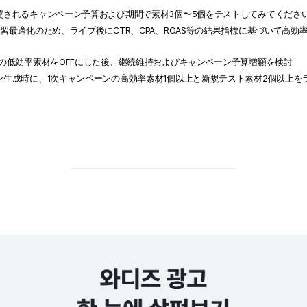
奨されるキャンペーン予算および期間で素材3個〜5個をテストしてみてくださ
習最適化のため、ライブ後にCTR、CPA、ROAS等の結果指標に基づいて高効
ンの低効率素材をOFFにした後、継続維持およびキャンペーン予算増額を検討
ン生成時に、1次キャンペーンの高効率素材1個以上と新規テスト素材2個以上を