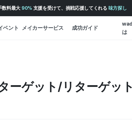
手数料最大
90%
支援を受けて、挑戦応援してくれる
味方探し
wa
イベント
メイカーサービス
成功ガイド
は
メイカー向けサポートサ
クラウドファンディング
はじめ
ービス
成功ガイド
WADIZ 広告センター ↗︎
サービスガイド
タイプ
体験型
ヘルプセンター ↗︎
WADIZ・スクール
ターゲット/リターゲット
創作型
ー
WADIZアワード ↗︎
成功ストーリー
ビジネ
ンター
FOR GLOBAL MAKER
クラウ
英語ガイド
・イン
中国語ガイド
韓国語ガイド