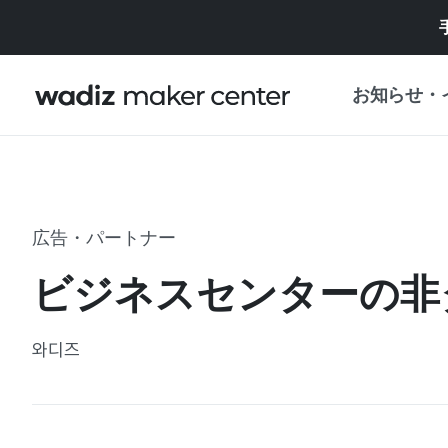
お知らせ・
お知らせ
WADIZ
企画展・特典
広告・パートナー
プレスリリース
マイワディズ
ビジネスセンターの非
企画展カレンダ
重要なお知らせ
セキュリティセ
와디즈
支援事業