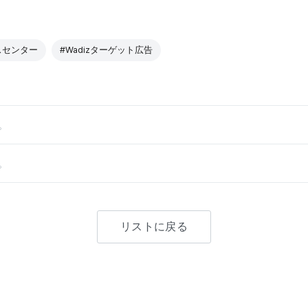
スセンター
#Wadizターゲット広告
。
。
リストに戻る