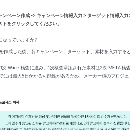
ンペーン作成 -> キャンペーン情報入力 > ターゲット情報入力 
ストをクリックしてください。
うになっていますか?
を作成した後、各キャンペーン、ターゲット、素材を入力する
、
1次 Wadiz 検査に進み、1次検査承認された素材は2次 META
までには最大5日かかる可能性があるため、メーカー様のプロジ