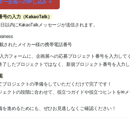
ダー企画への申し込み →
番号の入力（KakaoTalk）
以内にKakaoTalkメッセージが送信されます。
siness
載されたメイカー様の携帯電話番号
付された入力フォームに、企画展への応募プロジェクト番号を入力して
終了したプロジェクトではなく、新規プロジェクト番号を入力し
認
てプロジェクトの準備をしていただくだけで完了です！
ジェクトの段階に合わせて、役立つガイドや役立つヒントを✉メ
備を進めるためにも、ぜひお見逃しなくご確認ください！