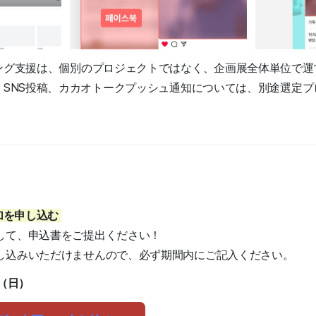
ィング支援は、個別のプロジェクトではなく、企画展全体単位で運
知、SNS投稿、カカオトークプッシュ通知については、別途選定
参加を申し込む
して、申込書をご提出ください！
し込みいただけませんので、必ず期間内にご記入ください。
日（日）