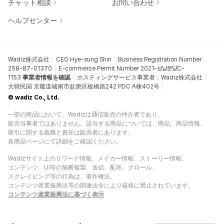
チャット相談
お問い合わせ
ヘルプセンター
Wadiz株式会社
CEO Hye-sung Shin
Business Registration Number
258-87-01370
E-commerce Permit Number 2021-성남분당C-
1153
事業者情報を確認
ホスティングサービス事業者：Wadiz株式会社
大韓民国 京畿道城南市盆唐区板橋路242 PDC A棟402号
© wadiz Co., Ltd.
一部の商品において、Wadizは通信販売の仲介者であり、
販売当事者ではありません。該当する商品については、商品、商品情報、
取引に関する義務と責任は販売者にあります。
各商品ページにて詳細をご確認ください。
Wadizサイト上のリワード情報、メイカー情報、ストーリー情報、
コンテンツ、UI等の無断複製、送信、配布、クロール、
スクレイピング等の行為は、著作権法、
コンテンツ産業振興法等の関連法令により厳格に禁止されています。
コンテンツ産業振興法に基づく表示