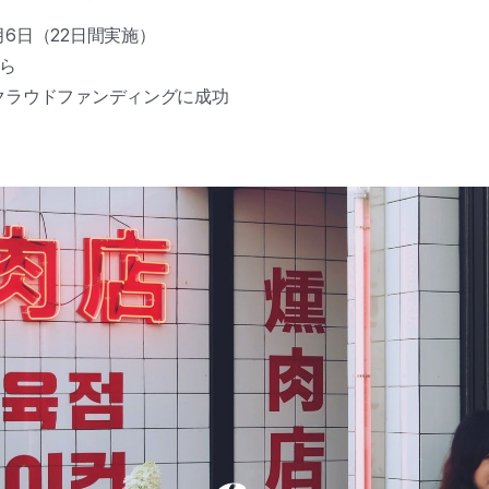
11月6日（22日間実施）
から
ォンのクラウドファンディングに成功