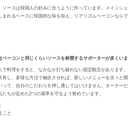
。ソースは韓国人の好みに合うように作っています。メインシェ
しまれるベースに韓国的な味を加え、リアリズムベーコンならで
はベーコンと同じくらいソースを称賛するサポーターが多くい
人で料理をすると、なかなか打ち破れない固定観念があります。
共有し、多様な方法で融合させれば、新しいメニューを次々と開
いって、自分のこだわりを押し通してはいけません。オーナーだ
私たちが定めた2つの基準を守るよう努めています。
こと
ること