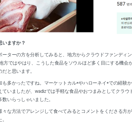
と思いますか？
ポーターの方を分析してみると、地方からクラウドファンディン
。地方ではやはり、こうした食品をソウルほど多く目にする機会
のだと思います。
加も多かったですね。マーケットカル*やハローネイ*での経験
ていましたが、wadizでは手軽な食品やおつまみとしてクラウ
多数いらっしゃいました。
様々な方法でアレンジして食べてみるとコメントをくださる方が
た。