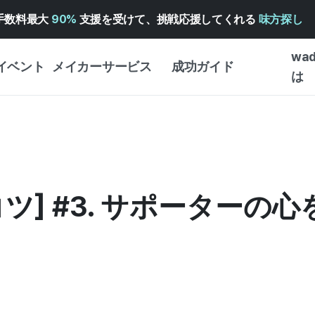
手数料最大
90%
支援を受けて、挑戦応援してくれる
味方探し
wa
イベント
メイカーサービス
成功ガイド
は
メイカー向けサポートサ
クラウドファンディング
はじめ
ービス
成功ガイド
WADIZ 広告センター ↗︎
サービスガイド
タイプ
体験型
ヘルプセンター ↗︎
WADIZ・スクール
] #3. サポーターの心
創作型
ー
WADIZアワード ↗︎
成功ストーリー
ビジネ
ンター
FOR GLOBAL MAKER
クラウ
英語ガイド
・イン
中国語ガイド
韓国語ガイド