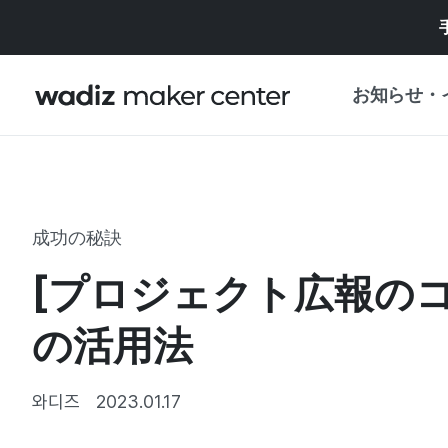
お知らせ・
お知らせ
WADIZ
企画展・特典
成功の秘訣
プレスリリース
マイワディズ
[プロジェクト広報のコツ
企画展カレンダ
重要なお知らせ
セキュリティセ
の活用法
支援事業
와디즈
2023.01.17