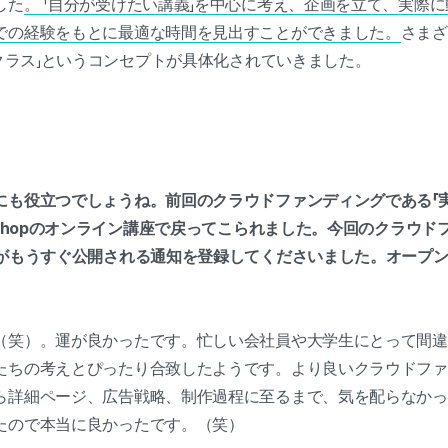
した
。 「自分が受けたい講義」を中心に考え、企画を立て、実際
での経験をもとに最適な時間を見出すことができました。
さまざ
ンクラス」というコンセプトが具体化されていきました。
にも役立つでしょうね。前回のクラウドファンディングである「実
oshopのオンライン講座で戻ってこられました。今回のクラウ
々がもうすぐ公開される通知を登録してくださいました。オープ
（笑）。運が良かったです。忙しい会社員や大学生にとって間違
たちの考えとぴったり合致したようです。より良いクラウドファ
ら詳細ページ、広告戦略、制作過程に至るまで、気を配らなかっ
たので本当に良かったです。（笑）