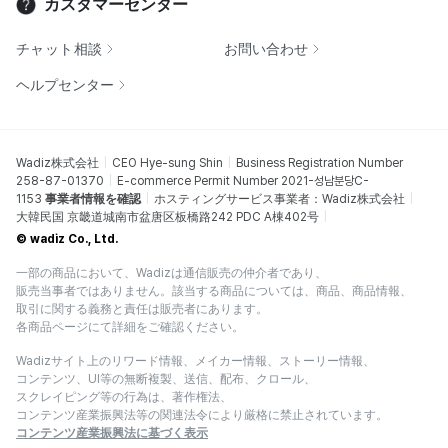
カスタマーセンター
チャット相談
お問い合わせ
ヘルプセンター
Wadiz株式会社
CEO Hye-sung Shin
Business Registration Number
258-87-01370
E-commerce Permit Number 2021-성남분당C-
1153
事業者情報を確認
ホスティングサービス事業者：Wadiz株式会社
大韓民国 京畿道城南市盆唐区板橋路242 PDC A棟402号
© wadiz Co., Ltd.
一部の商品において、Wadizは通信販売の仲介者であり、
販売当事者ではありません。該当する商品については、商品、商品情報、
取引に関する義務と責任は販売者にあります。
各商品ページにて詳細をご確認ください。
Wadizサイト上のリワード情報、メイカー情報、ストーリー情報、
コンテンツ、UI等の無断複製、送信、配布、クロール、
スクレイピング等の行為は、著作権法、
コンテンツ産業振興法等の関連法令により厳格に禁止されています。
コンテンツ産業振興法に基づく表示