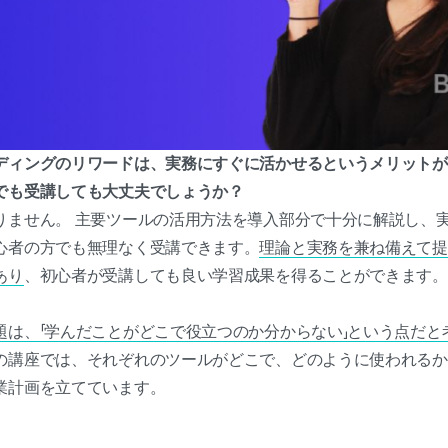
ィングのリワードは、実務にすぐに活かせるというメリットがあり
でも受講しても大丈夫でしょうか？
りません。 主要ツールの活用方法を導入部分で十分に解説し、
心者の方でも無理なく受講できます。
理論と実務を兼ね備えて提
あり
、初心者が受講しても良い学習成果を得ることができます。
題は、「学んだことがどこで役立つのか分からない」という点だと
の講座では、それぞれのツールがどこで、どのように使われるか
業計画を立てています。