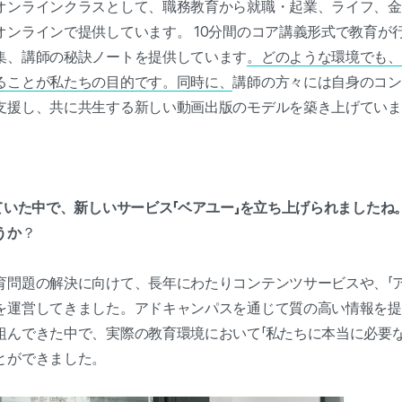
オンラインクラスとして、職務教育から就職・起業、ライフ、金
ンラインで提供しています。 10分間のコア講義形式で教育が行
集、講師の秘訣ノートを提供しています
。どのような環境でも、
ることが私たちの目的です。同時に、
講師の方々には自身のコン
支援し、共に共生する新しい動画出版のモデルを築き上げていま
ていた中で、新しいサービス「ベアユー」を立ち上げられましたね
うか
？
育問題の解決に向けて、長年にわたりコンテンツサービスや、「ア
を運営してきました。アドキャンパスを通じて質の高い情報を提
組んできた中で、実際の教育環境において「私たちに本当に必要な
とができました。