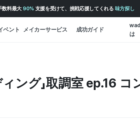
手数料最大
90%
支援を受けて、挑戦応援してくれる
味方探し
wa
イベント
メイカーサービス
成功ガイド
は
メイカー向けサポートサ
クラウドファンディング
はじめ
ービス
成功ガイド
WADIZ 広告センター ↗︎
サービスガイド
タイプ
体験型
ング」取調室 ep.16 コ
ヘルプセンター ↗︎
WADIZ・スクール
創作型
ー
WADIZアワード ↗︎
成功ストーリー
ビジネ
ンター
FOR GLOBAL MAKER
クラウ
英語ガイド
・イン
中国語ガイド
韓国語ガイド