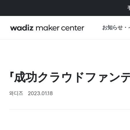
お知らせ・
お知らせ
WADIZ
企画展・特典
「成功クラウドファンディ
プレスリリース
マイワディズ
企画展カレンダ
와디즈
2023.01.18
重要なお知らせ
セキュリティセ
支援事業